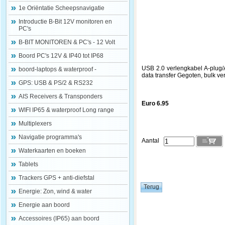
1e Oriëntatie Scheepsnavigatie
Introductie B-Bit 12V monitoren en
PC's
B-BIT MONITOREN & PC's - 12 Volt
Boord PC's 12V & IP40 tot IP68
USB 2.0 verlengkabel A-plug/A
boord-laptops & waterproof -
data transfer Gegoten, bulk ve
GPS: USB & PS/2 & RS232
AIS Receivers & Transponders
Euro 6.95
WIFI IP65 & waterproof Long range
Multiplexers
Navigatie programma's
Aantal
Waterkaarten en boeken
Tablets
Trackers GPS + anti-diefstal
Energie: Zon, wind & water
Energie aan boord
Accessoires (IP65) aan boord