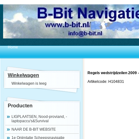
Home
Regels wedstrijdzeilen 2009 -
Winkelwagen
Artikelcode: H104831
Winkelwagen is leeg
Producten
LIGPLAATSEN, Nood-proviand, -
laptopaccu's&Survival
NAAR DE B-BIT WEBSITE
1e Oriëntatie Scheepsnavigatie