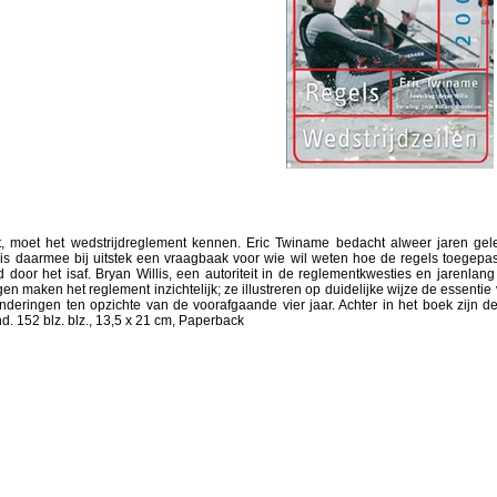
lt, moet het wedstrijdreglement kennen. Eric Twiname bedacht alweer jaren g
k is daarmee bij uitstek een vraagbaak voor wie wil weten hoe de regels toegep
door het isaf. Bryan Willis, een autoriteit in de reglementkwesties en jarenlang 
en maken het reglement inzichtelijk; ze illustreren op duidelijke wijze de essenti
deringen ten opzichte van de voorafgaande vier jaar. Achter in het boek zijn de 
. 152 blz. blz., 13,5 x 21 cm, Paperback