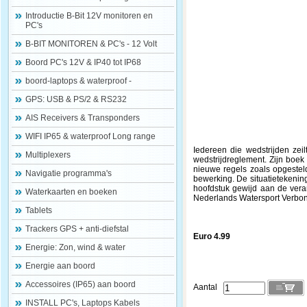
Introductie B-Bit 12V monitoren en
PC's
B-BIT MONITOREN & PC's - 12 Volt
Boord PC's 12V & IP40 tot IP68
boord-laptops & waterproof -
GPS: USB & PS/2 & RS232
AIS Receivers & Transponders
WIFI IP65 & waterproof Long range
Iedereen die wedstrijden zei
Multiplexers
wedstrijdreglement. Zijn boe
nieuwe regels zoals opgesteld 
Navigatie programma's
bewerking. De situatietekening
hoofdstuk gewijd aan de veran
Waterkaarten en boeken
Nederlands Watersport Verbond
Tablets
Trackers GPS + anti-diefstal
Euro 4.99
Energie: Zon, wind & water
Energie aan boord
Accessoires (IP65) aan boord
Aantal
INSTALL PC's, Laptops Kabels