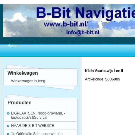
Home
Klein Vaarbewijs I en II
Winkelwagen
Artikelcode: S006009
Winkelwagen is leeg
Producten
LIGPLAATSEN, Nood-proviand, -
laptopaccu's&Survival
NAAR DE B-BIT WEBSITE
1e Oriëntatie Scheepsnavigatie