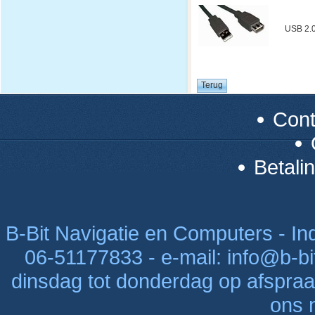
USB 2.0
Con
Betali
B-Bit Navigatie en Computers - Indu
06-51177833 - e-mail: info@b-bi
dinsdag tot donderdag op afspraak
ons n