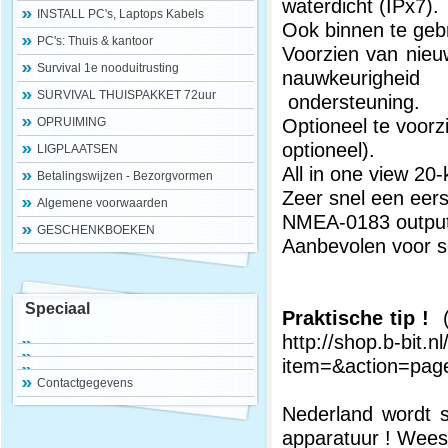
waterdicht (IPx7).
INSTALL PC's, Laptops Kabels
Ook binnen te geb
PC's: Thuis & kantoor
Voorzien van nie
Survival 1e nooduitrusting
nauwkeurighei
SURVIVAL THUISPAKKET 72uur
ondersteuning.
Optioneel te voor
OPRUIMING
optioneel).
LIGPLAATSEN
All in one view 20
Betalingswijzen - Bezorgvormen
Zeer snel een eer
Algemene voorwaarden
NMEA-0183 outpu
GESCHENKBOEKEN
Aanbevolen voor 
Speciaal
Praktische tip !
(
http://shop.b-bit.n
item=&action=pag
Contactgegevens
Nederland wordt s
apparatuur ! Wees