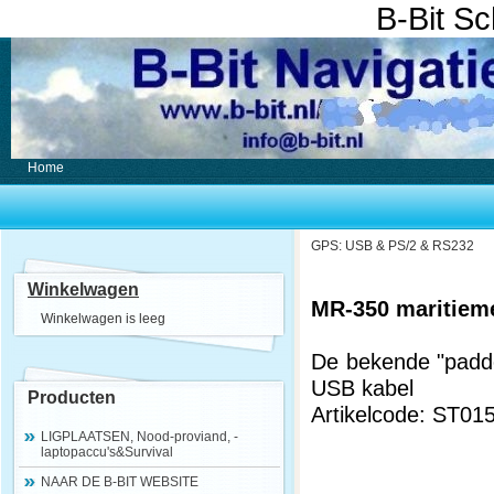
B-Bit S
Home
GPS: USB & PS/2 & RS232
Winkelwagen
MR-350 maritieme
Winkelwagen is leeg
De bekende "padde
USB kabel
Producten
Artikelcode: ST01
LIGPLAATSEN, Nood-proviand, -
laptopaccu's&Survival
NAAR DE B-BIT WEBSITE