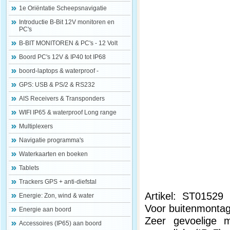
1e Oriëntatie Scheepsnavigatie
Introductie B-Bit 12V monitoren en
PC's
B-BIT MONITOREN & PC's - 12 Volt
Boord PC's 12V & IP40 tot IP68
boord-laptops & waterproof -
GPS: USB & PS/2 & RS232
AIS Receivers & Transponders
WIFI IP65 & waterproof Long range
Multiplexers
Navigatie programma's
Waterkaarten en boeken
Tablets
Trackers GPS + anti-diefstal
Artikel: ST01529
Energie: Zon, wind & water
Voor buitenmontag
Energie aan boord
Zeer gevoelige m
Accessoires (IP65) aan boord