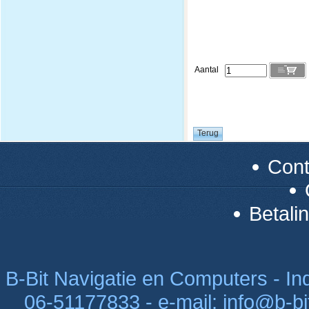
Aantal
Con
Betali
B-Bit Navigatie en Computers - Indu
06-51177833 - e-mail: info@b-bi