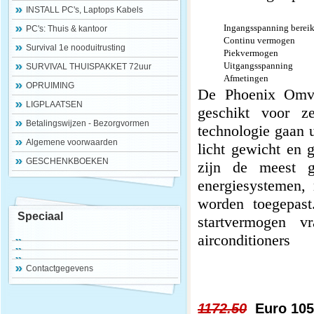
INSTALL PC's, Laptops Kabels
Ingangsspanning berei
PC's: Thuis & kantoor
Continu vermogen
Survival 1e nooduitrusting
Piekvermogen
Uitgangsspanning
SURVIVAL THUISPAKKET 72uur
Afmetingen
OPRUIMING
De Phoenix Omvor
LIGPLAATSEN
geschikt voor z
Betalingswijzen - Bezorgvormen
technologie gaan u
Algemene voorwaarden
licht gewicht en 
GESCHENKBOEKEN
zijn de meest g
energiesystemen,
worden toegepast
Speciaal
startvermogen v
airconditioners
Contactgegevens
1172.50
Euro 105