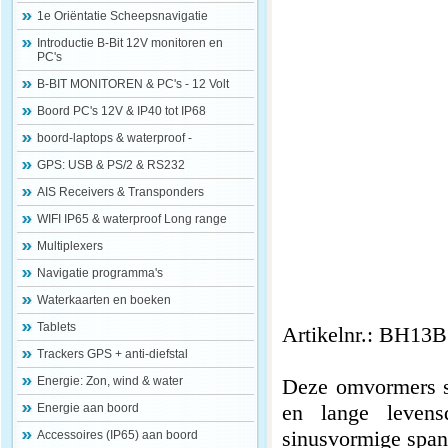
1e Oriëntatie Scheepsnavigatie
Introductie B-Bit 12V monitoren en
PC's
B-BIT MONITOREN & PC's - 12 Volt
Boord PC's 12V & IP40 tot IP68
boord-laptops & waterproof -
GPS: USB & PS/2 & RS232
AIS Receivers & Transponders
WIFI IP65 & waterproof Long range
Multiplexers
Navigatie programma's
Waterkaarten en boeken
Tablets
Artikelnr.: BH13
Trackers GPS + anti-diefstal
Energie: Zon, wind & water
Deze omvormers s
en lange levens
Energie aan boord
sinusvormige spann
Accessoires (IP65) aan boord