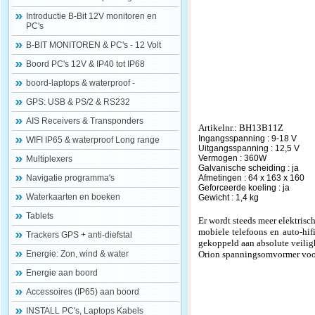
Introductie B-Bit 12V monitoren en
PC's
B-BIT MONITOREN & PC's - 12 Volt
Boord PC's 12V & IP40 tot IP68
boord-laptops & waterproof -
GPS: USB & PS/2 & RS232
AIS Receivers & Transponders
Artikelnr.: BH13B11Z
Ingangsspanning : 9-18 V
WIFI IP65 & waterproof Long range
Uitgangsspanning : 12,5 V
Vermogen : 360W
Multiplexers
Galvanische scheiding : ja
Navigatie programma's
Afmetingen : 64 x 163 x 160
Geforceerde koeling : ja
Waterkaarten en boeken
Gewicht : 1,4 kg
Tablets
Er wordt steeds meer elektrisc
mobiele telefoons en auto-hif
Trackers GPS + anti-diefstal
gekoppeld aan absolute veilig
Energie: Zon, wind & water
Orion spanningsomvormer voor
Energie aan boord
Accessoires (IP65) aan boord
INSTALL PC's, Laptops Kabels