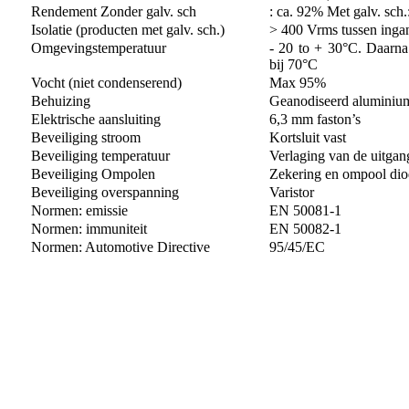
Rendement Zonder galv. sch
: ca. 92% Met galv. sch.
Isolatie (producten met galv. sch.)
> 400 Vrms tussen ingan
Omgevingstemperatuur
- 20 to + 30°C. Daarna
bij 70°C
Vocht (niet condenserend)
Max 95%
Behuizing
Geanodiseerd aluminium
Elektrische aansluiting
6,3 mm faston’s
Beveiliging stroom
Kortsluit vast
Beveiliging temperatuur
Verlaging van de uitga
Beveiliging Ompolen
Zekering en ompool dio
Beveiliging overspanning
Varistor
Normen: emissie
EN 50081-1
Normen: immuniteit
EN 50082-1
Normen: Automotive Directive
95/45/EC