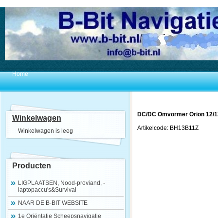
Home
DC/DC Omvormer Orion 12/1
Winkelwagen
Artikelcode: BH13B11Z
Winkelwagen is leeg
Producten
LIGPLAATSEN, Nood-proviand, -
laptopaccu's&Survival
NAAR DE B-BIT WEBSITE
1e Oriëntatie Scheepsnavigatie