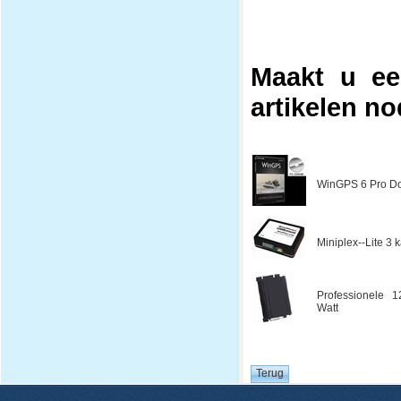
Maakt u ee
artikelen no
WinGPS 6 Pro Do
Miniplex--Lite 3
Professionele 1
Watt