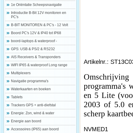
1e Oriëntatie Scheepsnavigatie
Introductie B-Bit 12V monitoren en
PC's
B-BIT MONITOREN & PC's - 12 Volt
Boord PC's 12V & IP40 tot IP68
boord-laptops & waterproof -
GPS: USB & PS/2 & RS232
AIS Receivers & Transponders
Artikelnr.: ST13C0
WIFI IP65 & waterproof Long range
Multiplexers
Omschrijving
Navigatie programma's
programma's w
Waterkaarten en boeken
en 5 Lite (vo
Tablets
2003 of 5.0 
Trackers GPS + anti-diefstal
scherp kaartbe
Energie: Zon, wind & water
Energie aan boord
NVMED1
Accessoires (IP65) aan boord