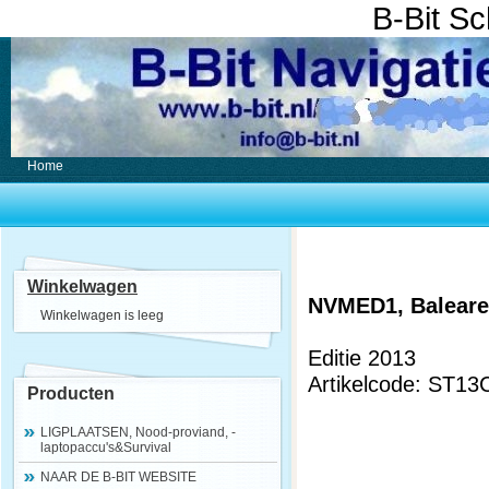
B-Bit S
Home
Winkelwagen
NVMED1, Balearen
Winkelwagen is leeg
Editie 2013
Artikelcode: ST13
Producten
LIGPLAATSEN, Nood-proviand, -
laptopaccu's&Survival
NAAR DE B-BIT WEBSITE