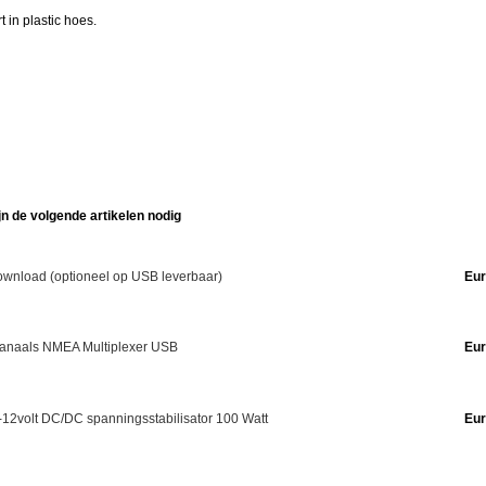
 in plastic hoes.
jn de volgende artikelen nodig
wnload (optioneel op USB leverbaar)
Eur
 kanaals NMEA Multiplexer USB
Eur
-12volt DC/DC spanningsstabilisator 100 Watt
Eur