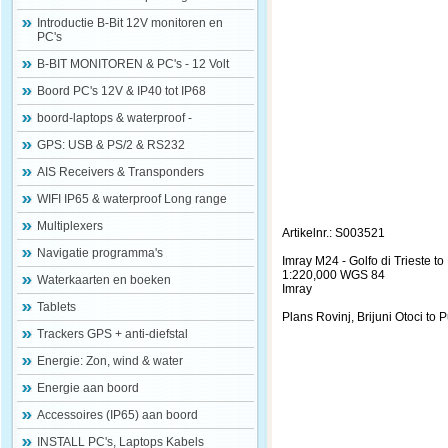
Introductie B-Bit 12V monitoren en
PC's
B-BIT MONITOREN & PC's - 12 Volt
Boord PC's 12V & IP40 tot IP68
boord-laptops & waterproof -
GPS: USB & PS/2 & RS232
AIS Receivers & Transponders
WIFI IP65 & waterproof Long range
Multiplexers
Artikelnr.: S003521
Navigatie programma's
Imray M24 - Golfo di Trieste t
1:220,000 WGS 84
Waterkaarten en boeken
Imray
Tablets
Plans Rovinj, Brijuni Otoci to
Trackers GPS + anti-diefstal
Energie: Zon, wind & water
Energie aan boord
Accessoires (IP65) aan boord
INSTALL PC's, Laptops Kabels