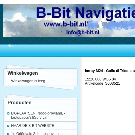
Home
Imray M24 - Golfo di Trieste 
Winkelwagen
1:220,000 WGS 84
Winkelwagen is leeg
Artikelcode: S003521
Producten
LIGPLAATSEN, Nood-proviand, -
laptopaccu's&Survival
NAAR DE B-BIT WEBSITE
1e Oriëntatie Scheepsnavigatie