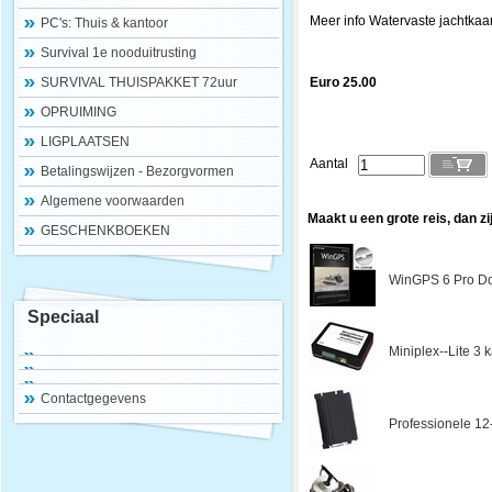
Meer info Watervaste jachtkaart
PC's: Thuis & kantoor
Survival 1e nooduitrusting
SURVIVAL THUISPAKKET 72uur
Euro 25.00
OPRUIMING
LIGPLAATSEN
Aantal
Betalingswijzen - Bezorgvormen
Algemene voorwaarden
Maakt u een grote reis, dan zi
GESCHENKBOEKEN
WinGPS 6 Pro Do
Speciaal
Miniplex--Lite 3
Contactgegevens
Professionele 12