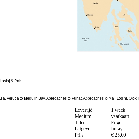
o Losinj & Rab
 Pula, Veruda to Medulin Bay, Approaches to Punat, Approaches to Mali Losinj, Otok 
Levertijd
1 week
Medium
vaarkaart
Talen
Engels
Uitgever
Imray
Prijs
€ 25,00