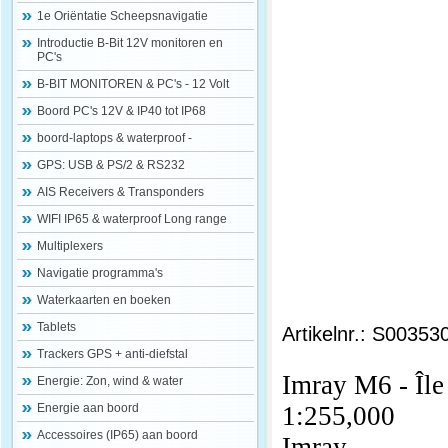
1e Oriëntatie Scheepsnavigatie
Introductie B-Bit 12V monitoren en
PC's
B-BIT MONITOREN & PC's - 12 Volt
Boord PC's 12V & IP40 tot IP68
boord-laptops & waterproof -
GPS: USB & PS/2 & RS232
AIS Receivers & Transponders
WIFI IP65 & waterproof Long range
Multiplexers
Navigatie programma's
Waterkaarten en boeken
Tablets
Artikelnr.: S00353
Trackers GPS + anti-diefstal
Imray M6 - Îl
Energie: Zon, wind & water
Energie aan boord
1:255,000
Accessoires (IP65) aan boord
Imray