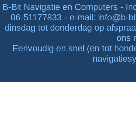
B-Bit Navigatie en Computers - Indu
06-51177833 - e-mail: info@b-bi
dinsdag tot donderdag op afspraak
ons n
Eenvoudig en snel (en tot hon
navigaties