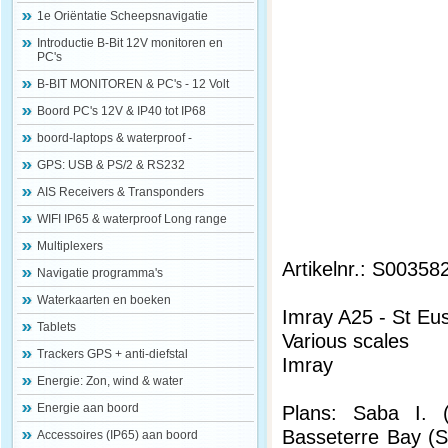
1e Oriëntatie Scheepsnavigatie
Introductie B-Bit 12V monitoren en
PC's
B-BIT MONITOREN & PC's - 12 Volt
Boord PC's 12V & IP40 tot IP68
boord-laptops & waterproof -
GPS: USB & PS/2 & RS232
AIS Receivers & Transponders
WIFI IP65 & waterproof Long range
Multiplexers
Artikelnr.: S00358
Navigatie programma's
Waterkaarten en boeken
Imray A25 - St Eus
Tablets
Various scales
Trackers GPS + anti-diefstal
Imray
Energie: Zon, wind & water
Energie aan boord
Plans: Saba I. (
Basseterre Bay (S
Accessoires (IP65) aan boord