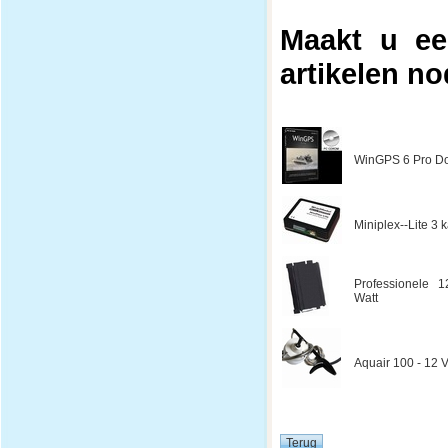
Maakt u ee
artikelen no
WinGPS 6 Pro Do
Miniplex--Lite 3
Professionele 1
Watt
Aquair 100 - 12 V