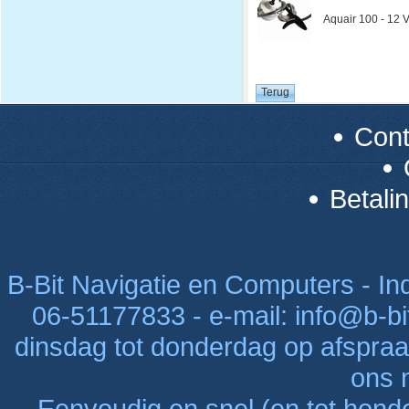
Aquair 100 - 12 V
Con
Betali
B-Bit Navigatie en Computers - Indu
06-51177833 - e-mail: info@b-bi
dinsdag tot donderdag op afspraak
ons n
Eenvoudig en snel (en tot hon