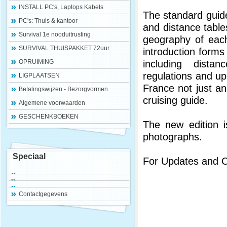
INSTALL PC's, Laptops Kabels
The standard guide
PC's: Thuis & kantoor
and distance table
Survival 1e nooduitrusting
geography of each
SURVIVAL THUISPAKKET 72uur
introduction form
including distan
OPRUIMING
regulations and up
LIGPLAATSEN
France not just an
Betalingswijzen - Bezorgvormen
cruising guide.
Algemene voorwaarden
GESCHENKBOEKEN
The new edition 
photographs.
Speciaal
For Updates and Co
Contactgegevens