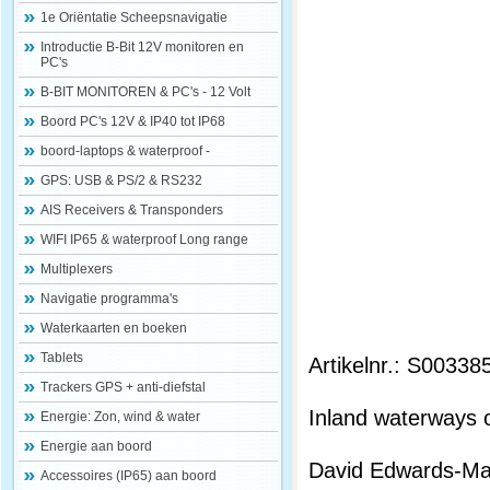
1e Oriëntatie Scheepsnavigatie
Introductie B-Bit 12V monitoren en
PC's
B-BIT MONITOREN & PC's - 12 Volt
Boord PC's 12V & IP40 tot IP68
boord-laptops & waterproof -
GPS: USB & PS/2 & RS232
AIS Receivers & Transponders
WIFI IP65 & waterproof Long range
Multiplexers
Navigatie programma's
Waterkaarten en boeken
Tablets
Artikelnr.: S00338
Trackers GPS + anti-diefstal
Inland waterways 
Energie: Zon, wind & water
Energie aan boord
David Edwards-M
Accessoires (IP65) aan boord