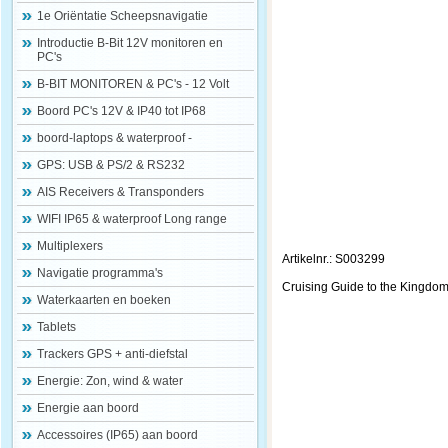
1e Oriëntatie Scheepsnavigatie
Introductie B-Bit 12V monitoren en
PC's
B-BIT MONITOREN & PC's - 12 Volt
Boord PC's 12V & IP40 tot IP68
boord-laptops & waterproof -
GPS: USB & PS/2 & RS232
AIS Receivers & Transponders
WIFI IP65 & waterproof Long range
Multiplexers
Artikelnr.: S003299
Navigatie programma's
Cruising Guide to the Kingdo
Waterkaarten en boeken
Tablets
Trackers GPS + anti-diefstal
Energie: Zon, wind & water
Energie aan boord
Accessoires (IP65) aan boord