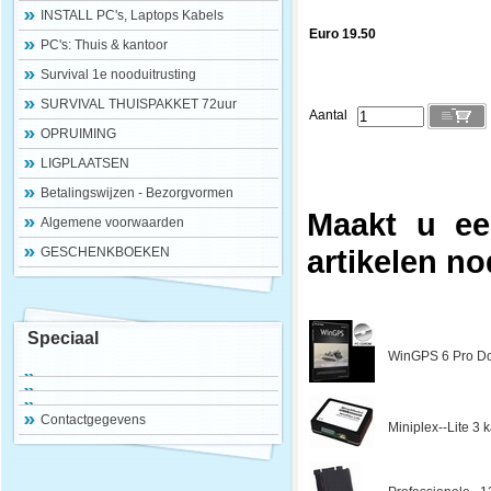
INSTALL PC's, Laptops Kabels
Euro 19.50
PC's: Thuis & kantoor
Survival 1e nooduitrusting
SURVIVAL THUISPAKKET 72uur
Aantal
OPRUIMING
LIGPLAATSEN
Betalingswijzen - Bezorgvormen
Maakt u ee
Algemene voorwaarden
artikelen no
GESCHENKBOEKEN
Speciaal
WinGPS 6 Pro Do
Contactgegevens
Miniplex--Lite 3