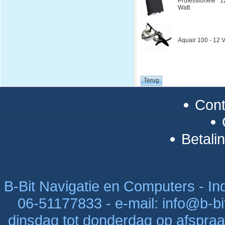
Professionele 1
Watt
Aquair 100 - 12 V
Con
Betali
B-Bit Navigatie en Computers - Indu
06-51177833 - e-mail: info@b-bi
dinsdag tot donderdag op afspraak