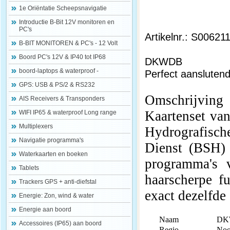
1e Oriëntatie Scheepsnavigatie
Introductie B-Bit 12V monitoren en
PC's
Artikelnr.: S00621
B-BIT MONITOREN & PC's - 12 Volt
Boord PC's 12V & IP40 tot IP68
DKWDB
boord-laptops & waterproof -
Perfect aansluten
GPS: USB & PS/2 & RS232
Omschrijving
AIS Receivers & Transponders
Kaartenset va
WIFI IP65 & waterproof Long range
Multiplexers
Hydrografisc
Navigatie programma's
Dienst (BSH) 
Waterkaarten en boeken
programma's
Tablets
haarscherpe f
Trackers GPS + anti-diefstal
exact dezelfde 
Energie: Zon, wind & water
Energie aan boord
Naam
DKW
Accessoires (IP65) aan boord
Regio
Noo