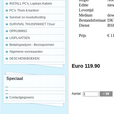
INSTALL PC's, Laptops Kabels
Editie
nie
Levertijd
PC's: Thuis & kantoor
Medium
dow
Survival 1e nooduitrusting
Bestandsformaat
DK
SURVIVAL THUISPAKKET 72uur
Dienst
BS
OPRUIMING
Prijs
€ 1
LIGPLAATSEN
Betalingswijzen - Bezorgvormen
Algemene voorwaarden
GESCHENKBOEKEN
Euro 119.90
Speciaal
Aantal
Contactgegevens