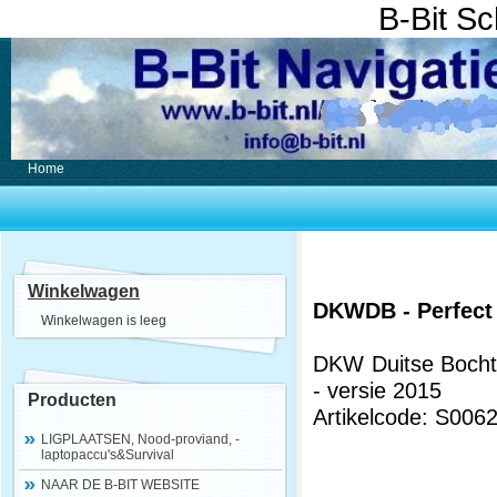
B-Bit S
Home
Winkelwagen
DKWDB - Perfect 
Winkelwagen is leeg
DKW Duitse Bocht 
- versie 2015
Producten
Artikelcode: S006
LIGPLAATSEN, Nood-proviand, -
laptopaccu's&Survival
NAAR DE B-BIT WEBSITE