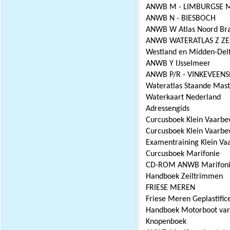
ANWB M - LIMBURGSE 
ANWB N - BIESBOCH
ANWB W Atlas Noord Br
ANWB WATERATLAS Z Z
Westland en Midden-Del
ANWB Y IJsselmeer
ANWB P/R - VINKEVEENS
Wateratlas Staande Mast
Waterkaart Nederland
Adressengids
Curcusboek Klein Vaarbe
Curcusboek Klein Vaarb
Examentraining Klein Va
Curcusboek Marifonie
CD-ROM ANWB Marifon
Handboek Zeiltrimmen
FRIESE MEREN
Friese Meren Geplastific
Handboek Motorboot va
Knopenboek