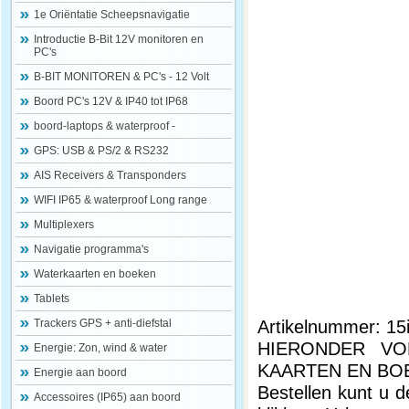
1e Oriëntatie Scheepsnavigatie
Introductie B-Bit 12V monitoren en
PC's
B-BIT MONITOREN & PC's - 12 Volt
Boord PC's 12V & IP40 tot IP68
boord-laptops & waterproof -
GPS: USB & PS/2 & RS232
AIS Receivers & Transponders
WIFI IP65 & waterproof Long range
Multiplexers
Navigatie programma's
Waterkaarten en boeken
Tablets
Artikelnummer: 15
Trackers GPS + anti-diefstal
HIERONDER VO
Energie: Zon, wind & water
KAARTEN EN BO
Energie aan boord
Bestellen kunt u d
Accessoires (IP65) aan boord