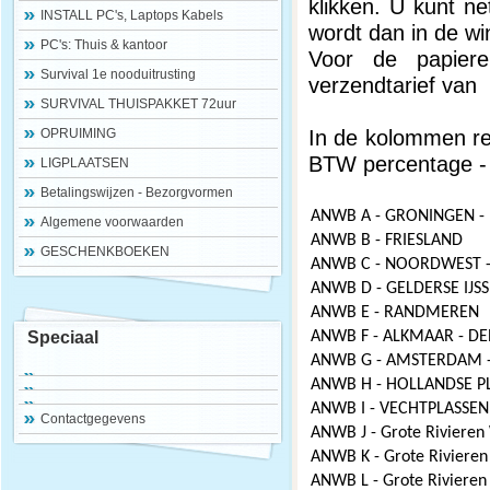
klikken. U kunt net
INSTALL PC's, Laptops Kabels
wordt dan in de 
PC's: Thuis & kantoor
Voor de papiere
Survival 1e nooduitrusting
verzendtarief van
SURVIVAL THUISPAKKET 72uur
In de kolommen rec
OPRUIMING
BTW percentage - 
LIGPLAATSEN
Betalingswijzen - Bezorgvormen
ANWB A - GRONINGEN - 
Algemene voorwaarden
ANWB B - FRIESLAND
GESCHENKBOEKEN
ANWB C - NOORDWEST -
ANWB D - GELDERSE IJSS
ANWB E - RANDMEREN
Speciaal
ANWB F - ALKMAAR - D
ANWB G - AMSTERDAM 
ANWB H - HOLLANDSE P
ANWB I - VECHTPLASSEN
Contactgegevens
ANWB J - Grote Rivieren
ANWB K - Grote Riviere
ANWB L - Grote Rivieren