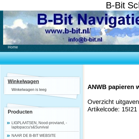
B-Bit S
Home
Winkelwagen
ANWB papieren w
Winkelwagen is leeg
Overzicht uitgave
Artikelcode: 15I21
Producten
LIGPLAATSEN, Nood-proviand, -
laptopaccu's&Survival
NAAR DE B-BIT WEBSITE