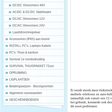
DC/DC Omvormers 48V
AC/DC & DC/DC Stabilisator
DC/AC Omvormers 12V
DC/AC Omvormers 24V
Laadstroomregelaar
Accessoires (IP65) aan boord
INSTALL PC's, Laptops Kabels
PC's: Thuis & kantoor
Survival 1e nooduitrusting
SURVIVAL THUISPAKKET 72uur
OPRUIMING
LIGPLAATSEN
Betalingswijzen - Bezorgvormen
Er wordt steeds meer elektrisc
Algemene voorwaarden
mobiele telefoons en auto-hif
natuurlijk ook vanuit een 12 
GESCHENKBOEKEN
het gebruik, kenmerkt ook de
dit soort problemen.