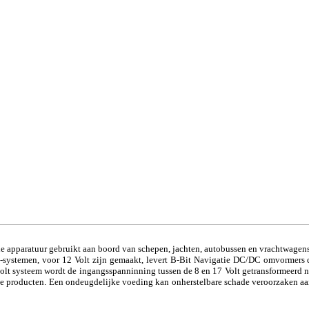
he apparatuur gebruikt aan boord van schepen, jachten, autobussen en vrachtwagens
i-systemen, voor 12 Volt zijn gemaakt, levert B-Bit Navigatie DC/DC omvormers d
volt systeem wordt de ingangsspanninning tussen de 8 en 17 Volt getransformeerd n
ze producten. Een ondeugdelijke voeding kan onherstelbare schade veroorzaken 