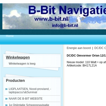
Home
Energie aan boord
|
DC/DC O
DC/DC Omvormer Orion 12/12-
Winkelwagen
Nieuw model: 110 Watt + op afs
Winkelwagen is leeg
Artikelcode: BH17L21A
Producten
LIGPLAATSEN, Nood-proviand, -
laptopaccu's&Survival
NAAR DE B-BIT WEBSITE
1e Oriëntatie Scheepsnavigatie