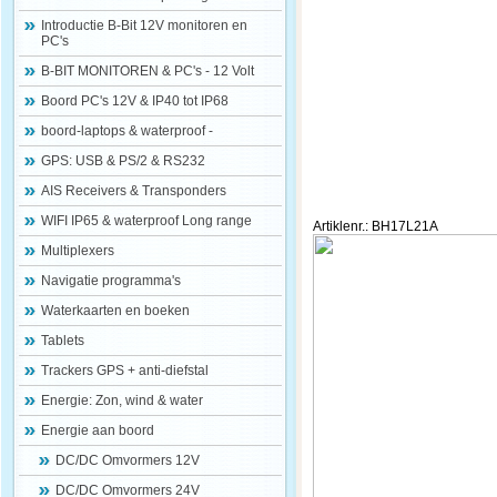
Introductie B-Bit 12V monitoren en
PC's
B-BIT MONITOREN & PC's - 12 Volt
Boord PC's 12V & IP40 tot IP68
boord-laptops & waterproof -
GPS: USB & PS/2 & RS232
AIS Receivers & Transponders
WIFI IP65 & waterproof Long range
Artiklenr.: BH17L21A
Multiplexers
Navigatie programma's
Waterkaarten en boeken
Tablets
Trackers GPS + anti-diefstal
Energie: Zon, wind & water
Energie aan boord
DC/DC Omvormers 12V
DC/DC Omvormers 24V