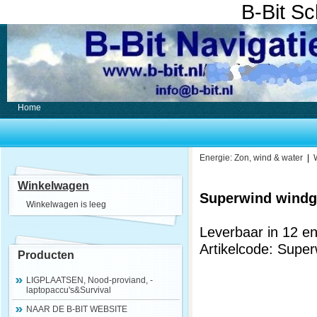
B-Bit S
Home
Energie: Zon, wind & water
|
Winkelwagen
Superwind windg
Winkelwagen is leeg
Leverbaar in 12 en
Artikelcode: Supe
Producten
LIGPLAATSEN, Nood-proviand, -
laptopaccu's&Survival
NAAR DE B-BIT WEBSITE