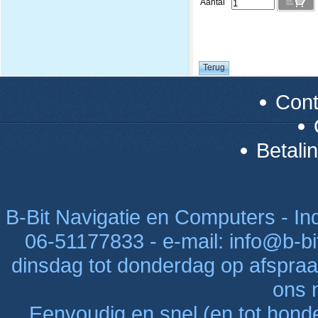
Aantal
Con
Betali
B-Bit Navigatie en Computers - Indu
06-51177833 - e-mail: info@b-bi
dinsdag tot donderdag op afspraak
ons n
Eenvoudig en snel (en tot hon