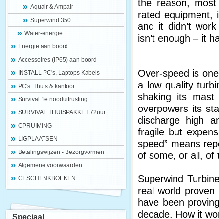
the reason, most 
Aquair & Ampair
rated equipment, i
Superwind 350
and it didn’t work
Water-energie
isn’t enough – it 
Energie aan boord
Accessoires (IP65) aan boord
Over-speed is one 
INSTALL PC's, Laptops Kabels
a low quality turb
PC's: Thuis & kantoor
shaking its mast 
Survival 1e nooduitrusting
overpowers its sta
SURVIVAL THUISPAKKET 72uur
discharge high a
OPRUIMING
fragile but expens
LIGPLAATSEN
speed” means repea
Betalingswijzen - Bezorgvormen
of some, or all, of
Algemene voorwaarden
Superwind Turbine
GESCHENKBOEKEN
real world proven
have been proving
decade. How it wor
Speciaal