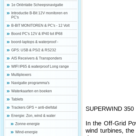
1e Oriëntatie Scheepsnavigatie
Introductie B-Bit 12V monitoren en
PC's
B-BIT MONITOREN & PC's - 12 Volt
Boord PC's 12V & IP40 tot IP68
boord-laptops & waterproof -
GPS: USB & PS/2 & RS232
AIS Receivers & Transponders
WIFI IP65 & waterproof Long range
Multiplexers
Navigatie programma's
Waterkaarten en boeken
Tablets
SUPERWIND 350
Trackers GPS + anti-diefstal
Energie: Zon, wind & water
In the Off-Grid P
Zonne-energie
wind turbines, th
Wind-energie