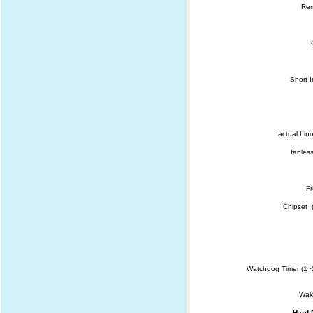
Rem
Short I
actual Lin
fanles
Fr
Chipset 
Watchdog Timer (1~2
Wak
Hard 