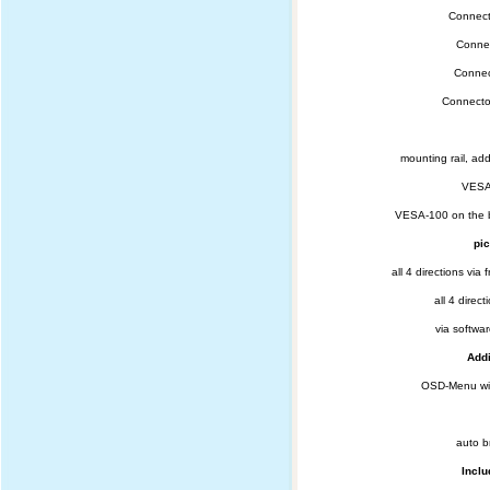
Connect
Connec
Connec
Connector
mounting rail, ad
VESA
VESA-100 on the 
pic
all 4 directions via
all 4 direc
via softwa
Addi
OSD-Menu wit
auto b
Inclu