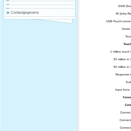
SAW (Sur
Contactgegevens
IR (Infra R
USB-Touch-connect
Serial
Touc
Touch
1 million touch 
35 million in 
50 million in 
Response t
Sur
Input force 
Conne
Conn
Connect
Connecto
Connect