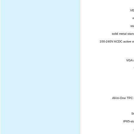
VE
m
st
solid metal sta
100-240V ACDC active s
VGA w
All-In-One TPC 
S
IP65-st