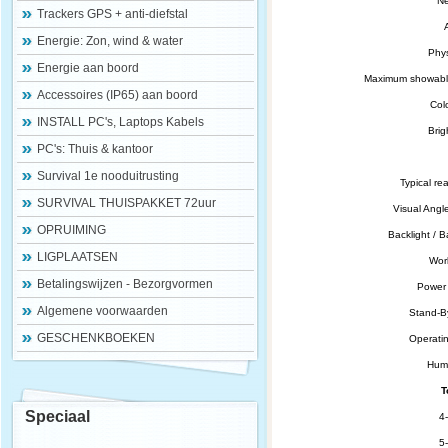
Ne
Trackers GPS + anti-diefstal
A
Energie: Zon, wind & water
Phys
Energie aan boord
Maximum showable 
Accessoires (IP65) aan boord
Col
INSTALL PC's, Laptops Kabels
Brig
PC's: Thuis & kantoor
Survival 1e nooduitrusting
Typical rea
SURVIVAL THUISPAKKET 72uur
Visual Angle 
OPRUIMING
Backlight / B
LIGPLAATSEN
Wor
Betalingswijzen - Bezorgvormen
Power 
Algemene voorwaarden
Stand-B
GESCHENKBOEKEN
Operatin
Humi
T
Speciaal
4-
5-