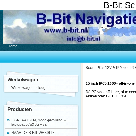
B-Bit S
Home
Boord PC's 12V & IP40 tot IP6
Winkelwagen
15 inch IP65 1000+ all-in-one
Winkelwagen is leeg
Dè PC voor offshore, blue ocean
Artikelcode: GU13L1704
Producten
LIGPLAATSEN, Nood-proviand, -
laptopaccu's&Survival
NAAR DE B-BIT WEBSITE