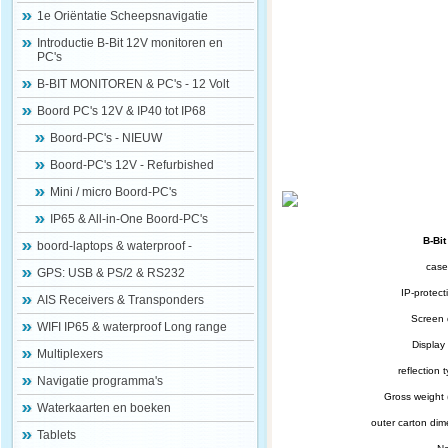
1e Oriëntatie Scheepsnavigatie
Introductie B-Bit 12V monitoren en
PC's
B-BIT MONITOREN & PC's - 12 Volt
Boord PC's 12V & IP40 tot IP68
Boord-PC's - NIEUW
Boord-PC's 12V - Refurbished
Mini / micro Boord-PC's
IP65 & All-in-One Boord-PC's
B-Bit
boord-laptops & waterproof -
case
GPS: USB & PS/2 & RS232
IP-protect
AIS Receivers & Transponders
Screen 
WIFI IP65 & waterproof Long range
Display 
Multiplexers
reflection t
Navigatie programma's
Gross weight (
Waterkaarten en boeken
outer carton dim
Tablets