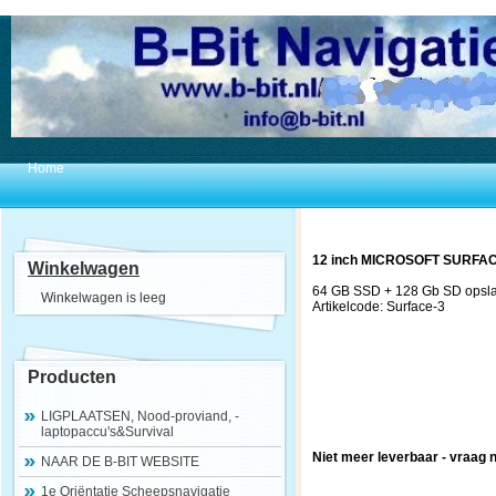
Home
12 inch MICROSOFT SURFACE 
Winkelwagen
64 GB SSD + 128 Gb SD opslaf 
Winkelwagen is leeg
Artikelcode: Surface-3
Producten
LIGPLAATSEN, Nood-proviand, -
laptopaccu's&Survival
Niet meer leverbaar - vraag 
NAAR DE B-BIT WEBSITE
1e Oriëntatie Scheepsnavigatie