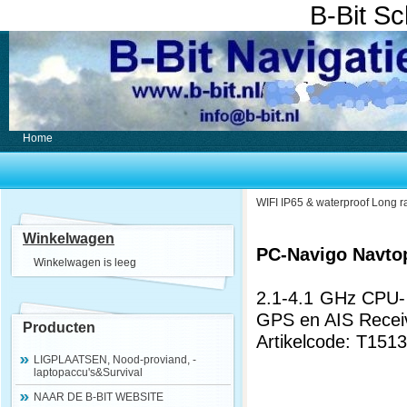
B-Bit S
Home
WIFI IP65 & waterproof Long 
Winkelwagen
PC-Navigo Navtop 
Winkelwagen is leeg
2.1-4.1 GHz CPU-
GPS en AIS Recei
Producten
Artikelcode: T151
LIGPLAATSEN, Nood-proviand, -
laptopaccu's&Survival
NAAR DE B-BIT WEBSITE