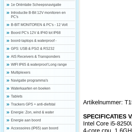
1e Oriëntatie Scheepsnavigatie
Introductie B-Bit 12V monitoren en
PC's
B-BIT MONITOREN & PC's - 12 Volt
Boord PC's 12V & IP40 tot IP68
boord-laptops & waterproof -
GPS: USB & PS/2 & RS232
AIS Receivers & Transponders
WIFI IP65 & waterproof Long range
Multiplexers
Navigatie programma's
Waterkaarten en boeken
Tablets
Artikelnummer: T
Trackers GPS + anti-diefstal
Energie: Zon, wind & water
SPECIFICATIES 
Energie aan boord
Intel Core i5-825
Accessoires (IP65) aan boord
4-core cpu, 1.6G