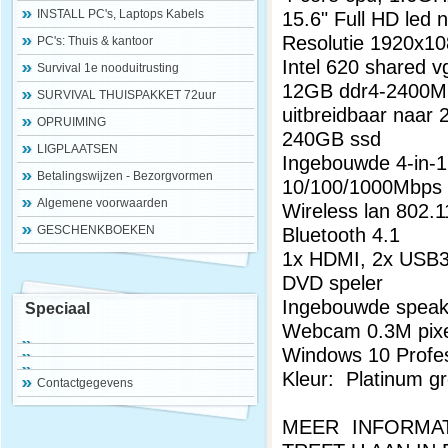
INSTALL PC's, Laptops Kabels
15.6" Full HD led 
Resolutie 1920x1
PC's: Thuis & kantoor
Intel 620 shared 
Survival 1e nooduitrusting
12GB ddr4-2400M
SURVIVAL THUISPAKKET 72uur
uitbreidbaar naa
OPRUIMING
240GB ssd
LIGPLAATSEN
Ingebouwde 4-in-1
Betalingswijzen - Bezorgvormen
10/100/1000Mbps g
Algemene voorwaarden
Wireless lan 802.
GESCHENKBOEKEN
Bluetooth 4.1
1x HDMI, 2x USB3.
DVD speler
Ingebouwde spea
Speciaal
Webcam 0.3M pixe
Windows 10 Profes
Kleur: Platinum g
Contactgegevens
MEER INFORMA