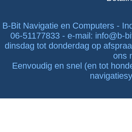
B-Bit Navigatie en Computers - Indu
06-51177833 - e-mail: info@b-bi
dinsdag tot donderdag op afspraak
ons n
Eenvoudig en snel (en tot hon
navigaties