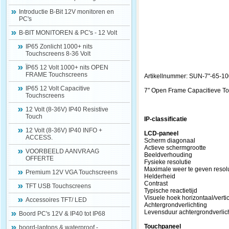
Introductie B-Bit 12V monitoren en
PC's
B-BIT MONITOREN & PC's - 12 Volt
IP65 Zonlicht 1000+ nits
Touchscreens 8-36 Volt
ÏP65 12 Volt 1000+ nits OPEN
FRAME Touchscreens
Artikellnummer: SUN-7"-65-1
IP65 12 Volt Capacitive
7″ Open Frame Capacitieve T
Touchscreens
12 Volt (8-36V) IP40 Resistive
Touch
IP-classificatie
12 Volt (8-36V) IP40 INFO +
LCD-paneel
ACCESS.
Scherm diagonaal
Actieve schermgrootte 
VOORBEELD AANVRAAG
Beeldverhoudi
OFFERTE
Fysieke resoluti
Maximale weer te geven
Premium 12V VGA Touchscreens
Helderheid 10
Contrast 8
TFT USB Touchscreens
Typische reactietijd
Visuele hoek horizontaa
Accessoires TFT/ LED
Achtergrondverl
Levensduur achtergrondv
Boord PC's 12V & IP40 tot IP68
Touchpaneel
boord-laptops & waterproof -