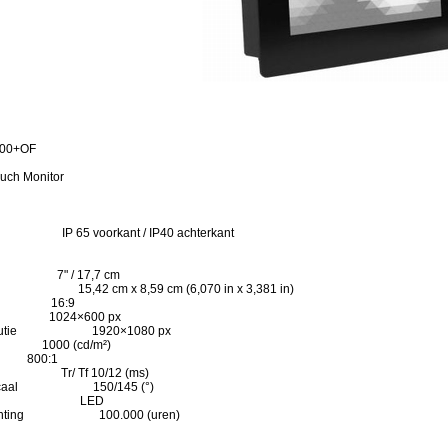
000+OF
ouch Monitor
IP 65 voorkant / IP40 achterkant
 7" / 17,7 cm
15,42 cm x 8,59 cm (6,070 in x 3,381 in)
ng 16:9
e 1024×600 px
 resolutie 1920×1080 px
00 (cd/m²)
00:1
 Tr/ Tf 10/12 (ms)
l/verticaal 150/145 (°)
ichting LED
erlichting 100.000 (uren)