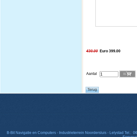
430.00
Euro 399.00
Aantal
B-Bit Navigatie en Computers - Industrieterrein Noordersluis - Lelystad Tel.: 