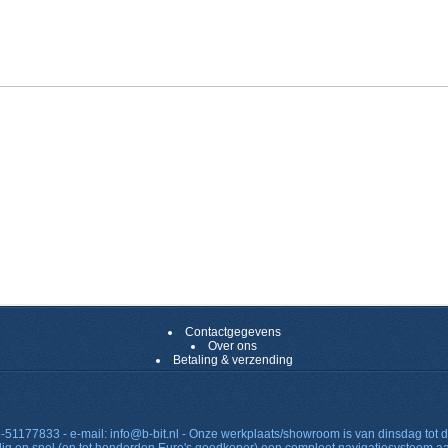
Contactgegevens
Over ons
Betaling & verzending
06-51177833 - e-mail: info@b-bit.nl - Onze werkplaats/showroom is van dinsdag tot d