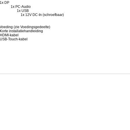
P
C-Audio
en 1x USB
 1x 12V DC-In (schroefbaar)
oedingsgedeelte)
tiehandleiding
bel
-kabel