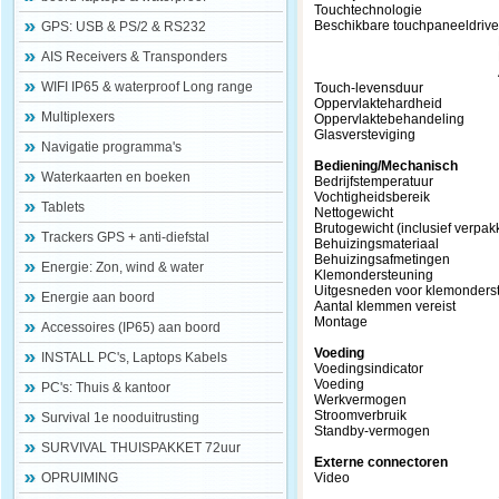
Touchtechnologie Proj
Beschikbare touchpa
GPS: USB & PS/2 & RS232
Linu
AIS Receivers & Transponders
Ma
Andro
WIFI IP65 & waterproof Long range
Touch-levensduu
Oppervlaktehar
Multiplexers
Oppervlaktebehandelin
Glasverstevigi
Navigatie programma's
Bediening/Mechanisch
Waterkaarten en boeken
Bedrijfstemperatuur -
Vochtigheidsbere
Tablets
Nettogewicht 0,5
Brutogewicht (inclusief v
Trackers GPS + anti-diefstal
Behuizingsmateri
Behuizingsafmetingen 21
Energie: Zon, wind & water
Klemondersteu
Uitgesneden voor klemonder
Energie aan boord
Aantal klemmen 
Montage VE
Accessoires (IP65) aan boord
Voeding
INSTALL PC's, Laptops Kabels
Voedingsindicato
Voeding 100-240V AC
PC's: Thuis & kantoor
Werkvermoge
Stroomverbru
Survival 1e nooduitrusting
Standby-vermo
SURVIVAL THUISPAKKET 72uur
Externe connectoren
OPRUIMING
Video 1x HDMI 
1x V