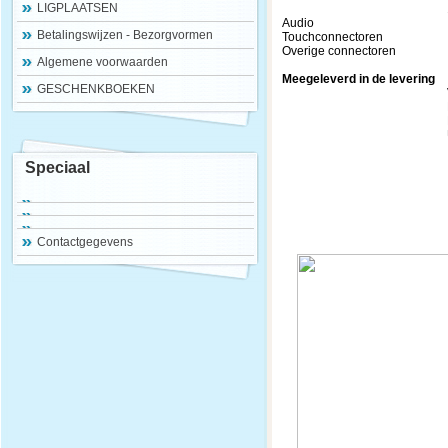
LIGPLAATSEN
1x D
Audio 1x P
Betalingswijzen - Bezorgvormen
Touchconnector
Overige connectoren
Algemene voorwaarden
Meegeleverd in de levering
GESCHENKBOEKEN
Voeding (zie V
Korte installa
HDMI-ka
USB-Touch
Speciaal
Contactgegevens