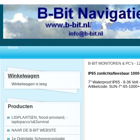
Home
B-BIT MONITOREN & PC's - 12
IP65 zonlichtafleesbaar 100
Winkelwagen
7" Waterproof IP65 - 8-36 Volt
Winkelwagen is leeg
Artikelcode: SUN-7"-65-1000
Producten
LIGPLAATSEN, Nood-proviand, -
laptopaccu's&Survival
NAAR DE B-BIT WEBSITE
1e Oriëntatie Scheepsnavigatie