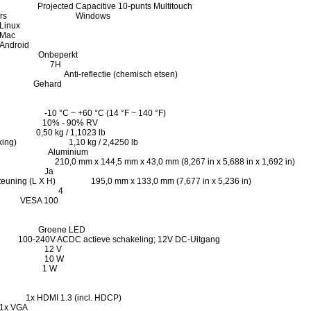
ected Capacitive 10-punts Multitouch
neeldrivers Windows
x
c
id
r Onbeperkt
dheid 7H
g Anti-reflectie (chemisch etsen)
ng Gehard
10 °C ~ +60 °C (14 °F ~ 140 °F)
ik 10% - 90% RV
0 kg / 1,1023 lb
erpakking) 1,10 kg / 2,4250 lb
aal Aluminium
0,0 mm x 144,5 mm x 43,0 mm (8,267 in x 5,688 in x 1,692 in)
ning Ja
steuning (L X H) 195,0 mm x 133,0 mm (7,677 in x 5,236 in)
vereist 4
SA 100
r Groene LED
DC actieve schakeling; 12V DC-Uitgang
n 12 V
ik 10 W
gen 1 W
1.3 (incl. HDCP)
GA