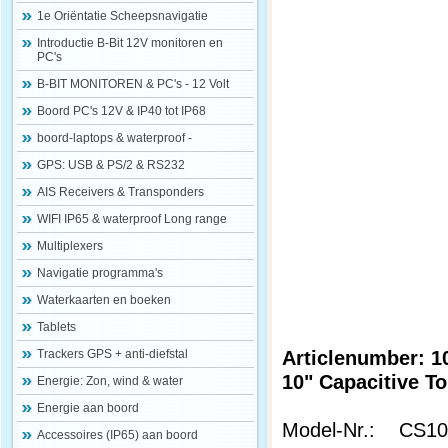
1e Oriëntatie Scheepsnavigatie
Introductie B-Bit 12V monitoren en
PC's
B-BIT MONITOREN & PC's - 12 Volt
Boord PC's 12V & IP40 tot IP68
boord-laptops & waterproof -
GPS: USB & PS/2 & RS232
AIS Receivers & Transponders
WIFI IP65 & waterproof Long range
Multiplexers
Navigatie programma's
Waterkaarten en boeken
Tablets
Articlenumber: 1
Trackers GPS + anti-diefstal
10" Capacitive T
Energie: Zon, wind & water
Energie aan boord
Model-Nr.: CS
Accessoires (IP65) aan boord