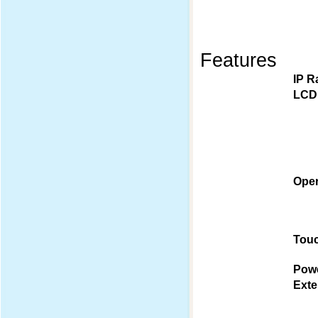
Features
IP R
LCD
Oper
Touc
Pow
Exte