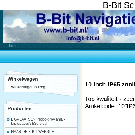
B-Bit S
Home
Winkelwagen
10 inch IP65 zonl
Winkelwagen is leeg
Top kwaliteit - zeer
Artikelcode: 10"I
Producten
LIGPLAATSEN, Nood-proviand, -
laptopaccu's&Survival
NAAR DE B-BIT WEBSITE