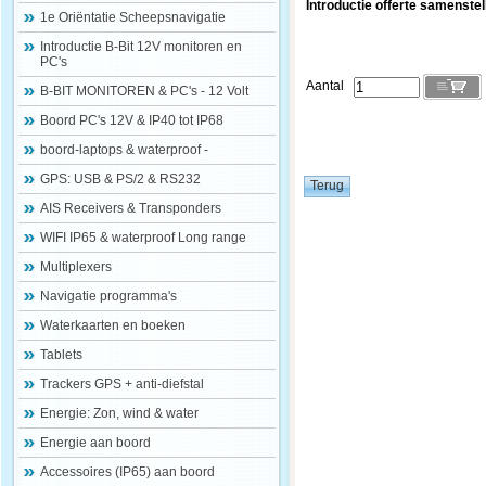
Introductie offerte samenstel
1e Oriëntatie Scheepsnavigatie
Introductie B-Bit 12V monitoren en
PC's
Aantal
B-BIT MONITOREN & PC's - 12 Volt
Boord PC's 12V & IP40 tot IP68
boord-laptops & waterproof -
GPS: USB & PS/2 & RS232
AIS Receivers & Transponders
WIFI IP65 & waterproof Long range
Multiplexers
Navigatie programma's
Waterkaarten en boeken
Tablets
Trackers GPS + anti-diefstal
Energie: Zon, wind & water
Energie aan boord
Accessoires (IP65) aan boord