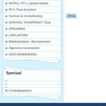
INSTALL PC's, Laptops Kabels
PC's: Thuis & kantoor
Survival 1e nooduitrusting
SURVIVAL THUISPAKKET 72uur
OPRUIMING
LIGPLAATSEN
Betalingswijzen - Bezorgvormen
Algemene voorwaarden
GESCHENKBOEKEN
Speciaal
Contactgegevens