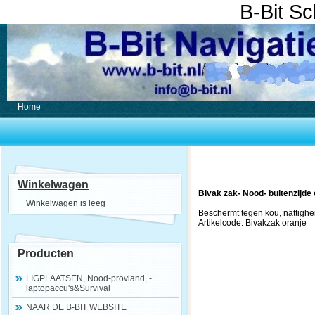
B-Bit S
Home
Winkelwagen
Bivak zak- Nood- buitenzijde 
Winkelwagen is leeg
Beschermt tegen kou, nattighei
Artikelcode: Bivakzak oranje
Producten
LIGPLAATSEN, Nood-proviand, -
laptopaccu's&Survival
NAAR DE B-BIT WEBSITE