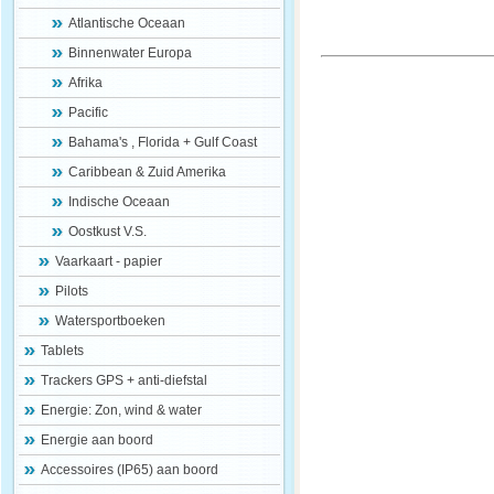
Atlantische Oceaan
Binnenwater Europa
Afrika
Pacific
Bahama's , Florida + Gulf Coast
Caribbean & Zuid Amerika
Indische Oceaan
Oostkust V.S.
Vaarkaart - papier
Pilots
Watersportboeken
Tablets
Trackers GPS + anti-diefstal
Energie: Zon, wind & water
Energie aan boord
Accessoires (IP65) aan boord