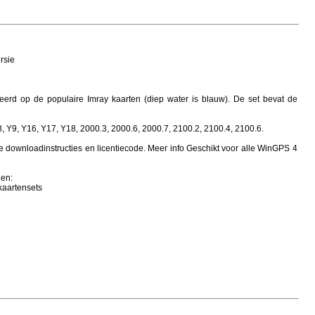
rsie
erd op de populaire Imray kaarten (diep water is blauw). De set bevat de
 Y9, Y16, Y17, Y18, 2000.3, 2000.6, 2000.7, 2100.2, 2100.4, 2100.6.
 downloadinstructies en licentiecode. Meer info Geschikt voor alle WinGPS 4
den:
kaartensets