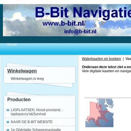
Home
Waterkaarten en boeken
|
Vaa
Onderaan deze tekst ziet u ee
Winkelwagen
Vele digitale kaarten en navi
Winkelwagen is leeg
Producten
LIGPLAATSEN, Nood-proviand, -
laptopaccu's&Survival
NAAR DE B-BIT WEBSITE
1e Oriëntatie Scheepsnavigatie