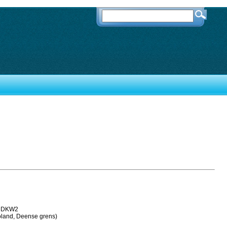
m DKW2
oland, Deense grens)