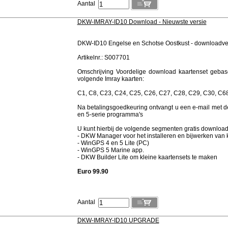
Aantal
DKW-IMRAY-ID10 Download - Nieuwste versie
DKW-ID10 Engelse en Schotse Oostkust - downloadve
Artikelnr.: S007701
Omschrijving Voordelige download kaartenset gebase
volgende Imray kaarten:
C1, C8, C23, C24, C25, C26, C27, C28, C29, C30, C68,
Na betalingsgoedkeuring ontvangt u een e-mail met de
en 5-serie programma's
U kunt hierbij de volgende segmenten gratis downloa
- DKW Manager voor het installeren en bijwerken van 
- WinGPS 4 en 5 Lite (PC)
- WinGPS 5 Marine app.
- DKW Builder Lite om kleine kaartensets te maken
Euro 99.90
Aantal
DKW-IMRAY-ID10 UPGRADE