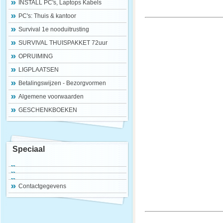
INSTALL PC's, Laptops Kabels
PC's: Thuis & kantoor
Survival 1e nooduitrusting
SURVIVAL THUISPAKKET 72uur
OPRUIMING
LIGPLAATSEN
Betalingswijzen - Bezorgvormen
Algemene voorwaarden
GESCHENKBOEKEN
Speciaal
Contactgegevens