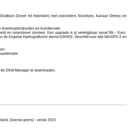
Oostkust (Dover tot Hebriden) met overzeilers Noordzee, Kanaal Orkney en
 downloadinstructies en licentiecode.
ld en razendsnel zoomen. Een upgrade is al verkrijgbaar vanaf 99,-- Euro.
n de Engelse Hydrografische dienst (UKHO). Geschikt voor alle WinGPS 4 en
den:
kaartensets
eval de DKW Manager te downloaden.
oland, Deense grens) - versie 2015