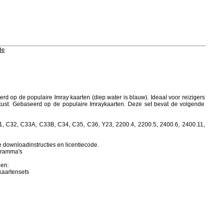
de
d op de populaire Imray kaarten (diep water is blauw). Ideaal voor reizigers
ust. Gebaseerd op de populaire Imraykaarten. Deze set bevat de volgende
1, C32, C33A, C33B, C34, C35, C36, Y23, 2200.4, 2200.5, 2400.6, 2400.11,
 downloadinstructies en licentiecode.
ogramma's
den:
kaartensets