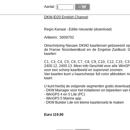
Aantal
DKW-ID20 English Channel
Regio Kanaal - Editie nieuwste (download)
Artikelnr.: S009702
Omschrijving Nieuwe DKW2 kaartenset gebaseerd op de
de Franse Noordwestkust en de Engelse Zuidkust. G
kaarten:
C1, C3, C4, C5, C6, C7, C8, C9, C10, C12, C15, C3
2400.12, 2400.13. Meer info Geschikt voor alle Win
voor een scherp kaartbeeld en supersnel zoomen.
Van kaarten kunt u haarscherpe full color afdrukken ma
kaart.
U kunt hierbij de volgende segmenten gratis downloa
- DKW Manager voor het installeren en bijwerken van 
- WinGPS 4 en 5 Lite (PC)
- WinGPS 5 Marine app.
- DKW Builder Lite om kleine kaartensets te maken
Euro 119.90