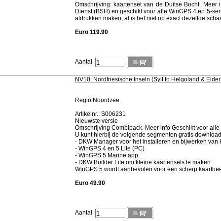
Omschrijving: kaartenset van de Duitse Bocht. Meer
Dienst (BSH) en geschikt voor alle WinGPS 4 en 5-ser
afdrukken maken, al is het niet op exact dezelfde schaa
Euro 119.90
Aantal
NV10: Nordfriesische Inseln (Sylt to Helgoland & Eider
Regio Noordzee
Artikelnr.: S006231
Nieuwste versie
Omschrijving Combipack. Meer info Geschikt voor all
U kunt hierbij de volgende segmenten gratis downloa
- DKW Manager voor het installeren en bijwerken van 
- WinGPS 4 en 5 Lite (PC)
- WinGPS 5 Marine app.
- DKW Builder Lite om kleine kaartensets te maken
WinGPS 5 wordt aanbevolen voor een scherp kaartbe
Euro 49.90
Aantal