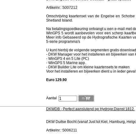
Artikelnr.: S007212
Omschrijving kaartenset van de Engelse en Schotse 
Shetland Island.
Na betalingsgoedkeuring ontvangt u een e-mail met de
WinGPS 5 wordt aanbevolen voor een scherp kaartbee
Meer info Gebaseerd op de Hydrografische Kaarten va
5-serie programma's
U kunt hierbij de volgende segmenten gratis downloa
- DKW Manager voor het installeren en bijwerken van 
- WinGPS 4 en 5 Lite (PC)
- WinGPS 5 Marine app.
- DKW Builder Lite om kleine kaartensets te maken
Voor het installeren en bijwerken dient u in ieder g
Euro 129.90
Aantal
DKWDB - Perfect aanslutend op Hydrogr.Dienst 1812.
DKW Duitse Bocht (vanaf Just tot Kiel, Hamburg, Helg
Artikelnr.: S006211