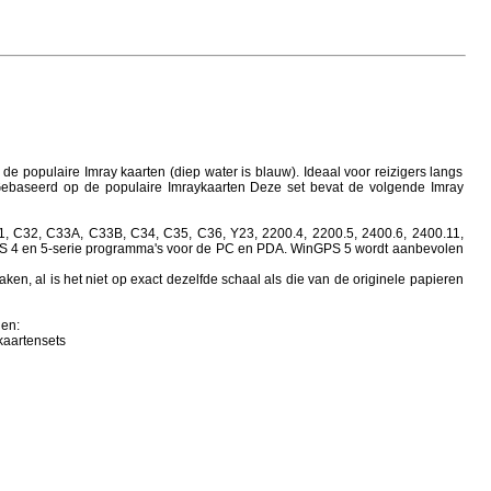
 populaire Imray kaarten (diep water is blauw). Ideaal voor reizigers langs
ebaseerd op de populaire Imraykaarten Deze set bevat de volgende Imray
1, C32, C33A, C33B, C34, C35, C36, Y23, 2200.4, 2200.5, 2400.6, 2400.11,
GPS 4 en 5-serie programma's voor de PC en PDA. WinGPS 5 wordt aanbevolen
ken, al is het niet op exact dezelfde schaal als die van de originele papieren
den:
kaartensets