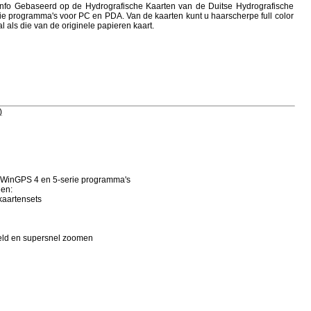
 info Gebaseerd op de Hydrografische Kaarten van de Duitse Hydrografische
ie programma's voor PC en PDA. Van de kaarten kunt u haarscherpe full color
l als die van de originele papieren kaart.
)
e WinGPS 4 en 5-serie programma's
den:
kaartensets
eld en supersnel zoomen