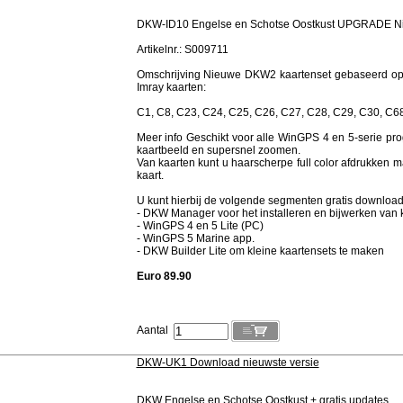
DKW-ID10 Engelse en Schotse Oostkust UPGRADE Ni
Artikelnr.: S009711
Omschrijving Nieuwe DKW2 kaartenset gebaseerd op d
Imray kaarten:
C1, C8, C23, C24, C25, C26, C27, C28, C29, C30, C68,
Meer info Geschikt voor alle WinGPS 4 en 5-serie 
kaartbeeld en supersnel zoomen.
Van kaarten kunt u haarscherpe full color afdrukken ma
kaart.
U kunt hierbij de volgende segmenten gratis downloa
- DKW Manager voor het installeren en bijwerken van 
- WinGPS 4 en 5 Lite (PC)
- WinGPS 5 Marine app.
- DKW Builder Lite om kleine kaartensets te maken
Euro 89.90
Aantal
DKW-UK1 Download nieuwste versie
DKW Engelse en Schotse Oostkust + gratis updates