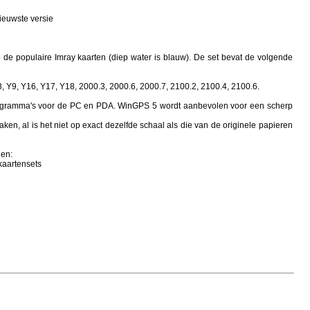
euwste versie
e populaire Imray kaarten (diep water is blauw). De set bevat de volgende
 Y9, Y16, Y17, Y18, 2000.3, 2000.6, 2000.7, 2100.2, 2100.4, 2100.6.
programma's voor de PC en PDA. WinGPS 5 wordt aanbevolen voor een scherp
ken, al is het niet op exact dezelfde schaal als die van de originele papieren
den:
kaartensets