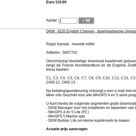
Euro 119.90
Aantal
DKW - ID20 English Channel - downloadversie Upgra
Regio Kanaal - niuwste editie
Artikelnr.: S007702
Omschrijving Voordelige download kaartenset gebaseer
langs de Franse Noordwestkust en de Engelse Zuidk
Imray kaarten:
C1, C3, C4, C5, C6, C7, C8, C9, C10, C12, C15, C3
2400.12, 2400.13.
Na betalingsgoedkeuring ontvangt u een e-mail met de
Meer info Geschikt voor alle WinGPS 4 en 5-serie pr
U kunt hierbij de volgende segmenten gratis downloa
- DKW Manager voor het installeren en bijwerken van 
- WinGPS 4 en 5 Lite (PC)
- WinGPS 5 Marine app.
- DKW Builder Lite om kleine kaartensets te maken
Actuele prijs aanvragen