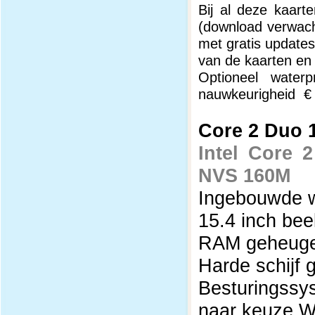
Bij al deze kaarte
(download verwach
met gratis updates
van de kaarten en
Optioneel wate
nauwkeurigheid €
Core 2 Duo 1
Intel Core 
NVS 160M
Ingebouwde
15.4 inch be
RAM geheugen
Harde schijf 
Besturingss
naar keuze W