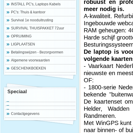
robuust en profe
INSTALL PC's, Laptops Kabels
meer nodig is.
PC's: Thuis & kantoor
A-kwaliteit. Refur
Survival 1e nooduitrusting
Ingebouwde webca
SURVIVAL THUISPAKKET 72uur
RAM geheugen: 
Harde schijf groot
OPRUIMING
Besturingssystee
LIGPLAATSEN
De laptop is vo
Betalingswijzen - Bezorgvormen
volgende kaarten
Algemene voorwaarden
- Vaarkaart Neder
GESCHENKBOEKEN
nieuwste en meest 
OF:
- 1800-serie Nede
Speciaal
bekende "buitenwa
De kaartenset om
Helder, Wadde
Contactgegevens
Randmeren.
Met WinGPS kunt u 
naar binnen- of bu