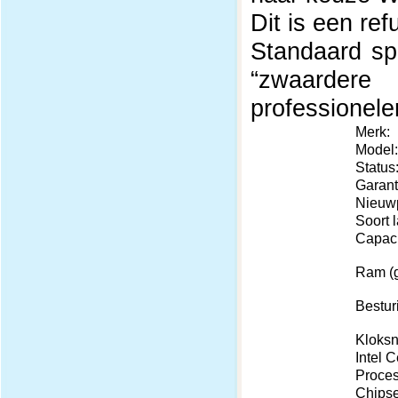
Dit is een re
Standaard sp
“zwaardere
professionele
Merk:
Model:
Status
Garant
Nieuwp
Soort l
Capacit
Ram (g
Bestur
Kloksn
Intel C
Proces
Chipse