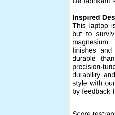
De fabrikant s
Inspired De
This laptop i
but to survi
magnesium al
finishes and
durable tha
precision-t
durability an
style with ou
by feedback f
Score testrap