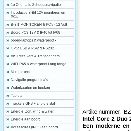
1e Oriëntatie Scheepsnavigatie
Introductie B-Bit 12V monitoren en
PC's
B-BIT MONITOREN & PC's - 12 Volt
Boord PC's 12V & IP40 tot IP68
boord-laptops & waterproof -
GPS: USB & PS/2 & RS232
AIS Receivers & Transponders
WIFI IP65 & waterproof Long range
Multiplexers
Navigatie programma's
Waterkaarten en boeken
Tablets
Trackers GPS + anti-diefstal
Artikelnummer: B
Energie: Zon, wind & water
Intel Core 2 Duo
Energie aan boord
Een moderne en 
Accessoires (IP65) aan boord