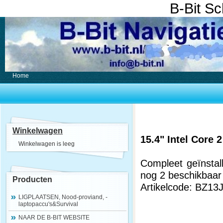
B-Bit S
Home
Winkelwagen
15.4" Intel Core
Winkelwagen is leeg
Compleet geïnstal
nog 2 beschikbaar
Producten
Artikelcode: BZ13
LIGPLAATSEN, Nood-proviand, -
laptopaccu's&Survival
NAAR DE B-BIT WEBSITE