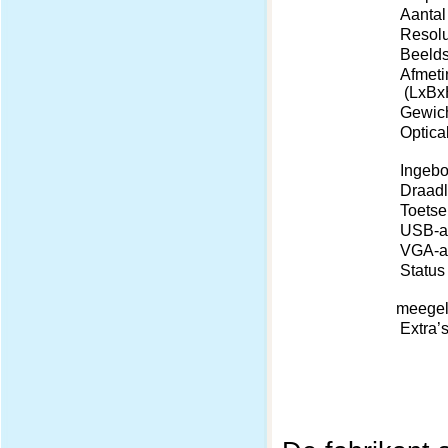
Aantal
Resolu
Beelds
Afmeti
(LxBx
Gewich
Optical
Ingeb
Draadlo
Toetse
USB-aa
VGA-aa
Status 
Ada
meegel
Extra’