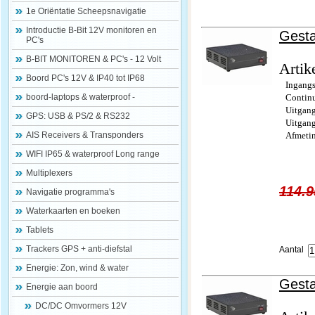
1e Oriëntatie Scheepsnavigatie
Introductie B-Bit 12V monitoren en
Gesta
PC's
B-BIT MONITOREN & PC's - 12 Volt
Artik
Boord PC's 12V & IP40 tot IP68
Ingang
boord-laptops & waterproof -
Contin
Uitgan
GPS: USB & PS/2 & RS232
Uitgan
AIS Receivers & Transponders
Afmeti
WIFI IP65 & waterproof Long range
Multiplexers
114.9
Navigatie programma's
Waterkaarten en boeken
Tablets
Trackers GPS + anti-diefstal
Aantal
Energie: Zon, wind & water
Gesta
Energie aan boord
DC/DC Omvormers 12V