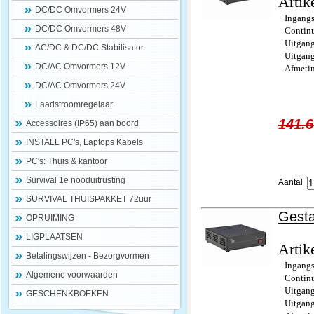
Artik
DC/DC Omvormers 24V
Ingang
DC/DC Omvormers 48V
Contin
Uitgan
AC/DC & DC/DC Stabilisator
Uitgan
DC/AC Omvormers 12V
Afmeti
DC/AC Omvormers 24V
Laadstroomregelaar
141.6
Accessoires (IP65) aan boord
INSTALL PC's, Laptops Kabels
PC's: Thuis & kantoor
Survival 1e nooduitrusting
Aantal
SURVIVAL THUISPAKKET 72uur
Gesta
OPRUIMING
LIGPLAATSEN
Artik
Betalingswijzen - Bezorgvormen
Ingang
Algemene voorwaarden
Contin
Uitgan
GESCHENKBOEKEN
Uitgan