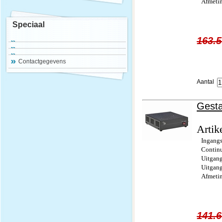
Afmeti
Speciaal
163.5
Contactgegevens
Aantal
Gesta
Artik
Ingang
Contin
Uitgan
Uitgan
Afmeti
141.6