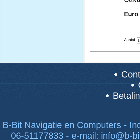
Euro 
Aantal
Con
Betali
B-Bit Navigatie en Computers - Indu
06-51177833 - e-mail: info@b-bi