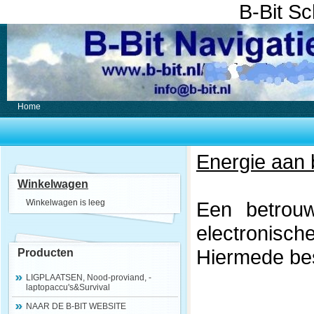
B-Bit S
Home
Energie aan 
Winkelwagen
Winkelwagen is leeg
Een betrouw
electronisch
Hiermede bes
Producten
LIGPLAATSEN, Nood-proviand, -
laptopaccu's&Survival
NAAR DE B-BIT WEBSITE