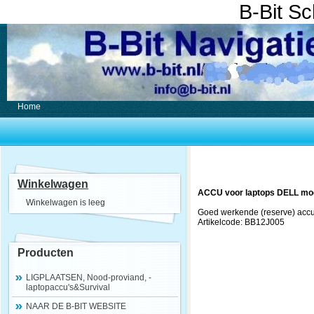
B-Bit S
Home
Winkelwagen
ACCU voor laptops DELL mode
Winkelwagen is leeg
Goed werkende (reserve) accu's
Artikelcode: BB12J005
Producten
LIGPLAATSEN, Nood-proviand, -
laptopaccu's&Survival
NAAR DE B-BIT WEBSITE