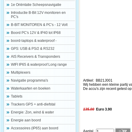
1e Oriëntatie Scheepsnavigatie
Introductie B-Bit 12V monitoren en
PC's
B-BIT MONITOREN & PC's - 12 Volt
Boord PC's 12V & IP40 tot IP68
boord-laptops & waterproof -
GPS: USB & PS/2 & RS232
AIS Receivers & Transponders
WIFI IP65 & waterproof Long range
Multiplexers
Navigatie programma's
Artikel: BB21J001
Wij hebben een kleine partij v
Waterkaarten en boeken
De accu's zijn recent getest o
Tablets
Trackers GPS + anti-diefstal
135.00
Euro 3.90
Energie: Zon, wind & water
Energie aan boord
Accessoires (IP65) aan boord
Aantal