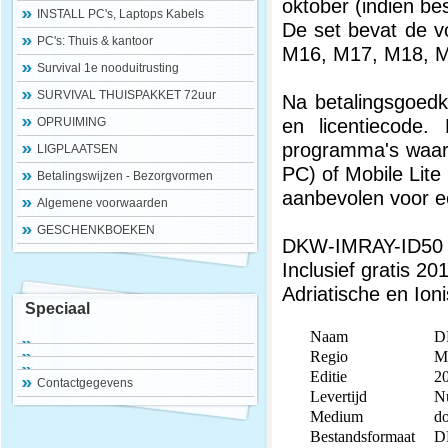
oktober (indien be
INSTALL PC's, Laptops Kabels
De set bevat de 
PC's: Thuis & kantoor
M16, M17, M18, M
Survival 1e nooduitrusting
SURVIVAL THUISPAKKET 72uur
Na betalingsgoedk
en licentiecode
OPRUIMING
programma's waaro
LIGPLAATSEN
PC) of Mobile Lit
Betalingswijzen - Bezorgvormen
aanbevolen voor e
Algemene voorwaarden
GESCHENKBOEKEN
DKW-IMRAY-ID50
Inclusief gratis 2
Adriatische en Io
Speciaal
Naam
DK
Regio
Mi
Editie
2
Contactgegevens
Levertijd
N
Medium
d
Bestandsformaat
D