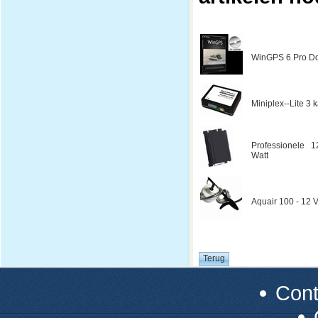
WinGPS 6 Pro Do
Miniplex--Lite 3
Professionele 1
Watt
Aquair 100 - 12 V
Con