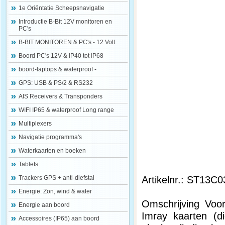
1e Oriëntatie Scheepsnavigatie
Introductie B-Bit 12V monitoren en
PC's
B-BIT MONITOREN & PC's - 12 Volt
Boord PC's 12V & IP40 tot IP68
boord-laptops & waterproof -
GPS: USB & PS/2 & RS232
AIS Receivers & Transponders
WIFI IP65 & waterproof Long range
Multiplexers
Navigatie programma's
Waterkaarten en boeken
Tablets
Artikelnr.: ST13C0
Trackers GPS + anti-diefstal
Energie: Zon, wind & water
Omschrijving Voo
Energie aan boord
Imray kaarten (di
Accessoires (IP65) aan boord