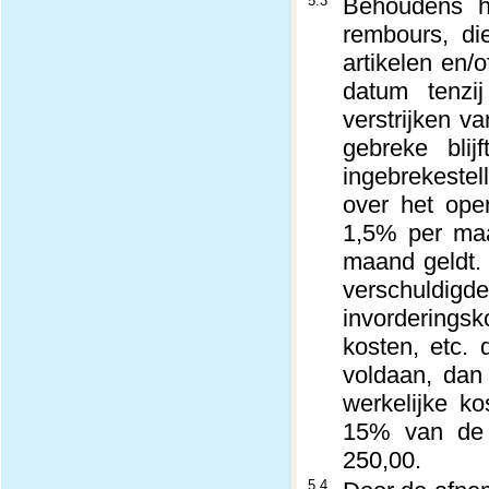
5.3
Behoudens h
rembours, di
artikelen en/
datum tenzi
verstrijken v
gebreke blij
ingebrekestel
over het ope
1,5% per maa
maand geldt. 
verschuldigd
invorderings
kosten, etc. 
voldaan, dan 
werkelijke k
15% van de 
250,00.
5.4