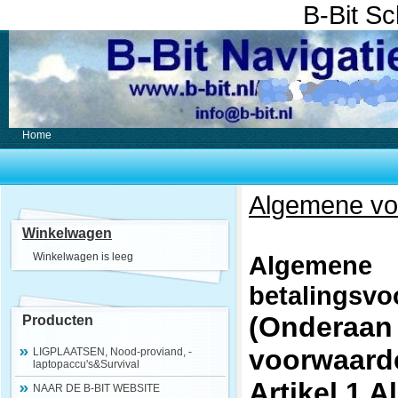
B-Bit S
Home
Algemene vo
Winkelwagen
Winkelwagen is leeg
Algemen
betalingsvo
(Onderaan
Producten
voorwaarde
LIGPLAATSEN, Nood-proviand, -
laptopaccu's&Survival
Artikel 1 
NAAR DE B-BIT WEBSITE