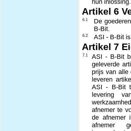
hun inlossing.
Artikel 6 V
6.1
De goederen 
B-Bit.
6.2
ASI - B-Bit i
Artikel 7
7.1
ASI - B-Bit 
geleverde art
prijs van all
leveren arti
ASI - B-Bit
levering va
werkzaamhed
afnemer te v
de afnemer 
afnemer ge