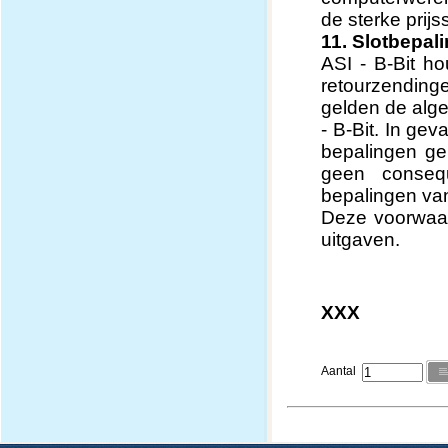
de sterke pri
11. Slotbepal
ASI - B-Bit h
retourzendinge
gelden de alg
- B-Bit. In g
bepalingen geh
geen conseq
bepalingen va
Deze voorwaar
uitgaven.
XXX
Aantal