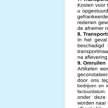
Kosten voor t
u opgestuurd
gefrankeer
redenen gewe
de afnemer n
8. Transpor
In het geva
beschadigd b
transportmaat
na afleverin
9. Omruilen
Artikelen wo
geconstateer
door ons teg
bedrijven en 
factuurdatum.
onder deze 
worden naar o