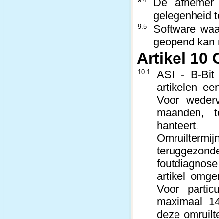
9.4
De afnemer 
gelegenheid t
9.5
Software waa
geopend kan 
Artikel 10 
10.1
ASI - B-Bit
artikelen ee
Voor wederv
maanden, te
hanteert.
Omruiltermij
teruggezonde
foutdiagnose
artikel omge
Voor partic
maximaal 14
deze omruilte