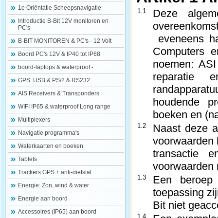
1e Oriëntatie Scheepsnavigatie
1.1
Deze algem
Introductie B-Bit 12V monitoren en
overeenkoms
PC's
eveneens ha
B-BIT MONITOREN & PC's - 12 Volt
Computers en
Boord PC's 12V & IP40 tot IP68
noemen: ASI –
boord-laptops & waterproof -
reparatie 
GPS: USB & PS/2 & RS232
randapparatu
AIS Receivers & Transponders
houdende pr
WIFI IP65 & waterproof Long range
boeken en (na
Multiplexers
1.2
Naast deze a
Navigatie programma's
voorwaarden h
Waterkaarten en boeken
transactie 
Tablets
voorwaarden 
Trackers GPS + anti-diefstal
1.3
Een beroep
Energie: Zon, wind & water
toepassing zi
Energie aan boord
Bit niet geacc
Accessoires (IP65) aan boord
1.4