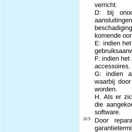
verricht.
D: bij onoo
aansluitin
beschadigin
komende oorz
E: indien het
gebruiksaanw
F: indien het
accessoires.
G: indien a
waarbij door
worden.
H. Als er z
die aangekoc
software.
10.5
Door repar
garantieterm