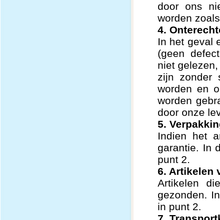
door ons ni
worden zoals 
4. Onterech
In het geval
(geen defect
niet gelezen
zijn zonder 
worden en o
worden gebra
door onze le
5. Verpakki
Indien het a
garantie. In
punt 2.
6. Artikelen
Artikelen di
gezonden. I
in punt 2.
7. Transpor