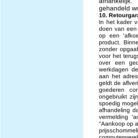
afhankelijk.
gehandeld wo
10. Retourgar
In het kader 
doen van een a
op een 'afko
product. Bin
zonder opgaaf
voor het teru
over een ge
werkdagen deu
aan het adres
geldt de aflv
goederen com
ongebruikt zi
spoedig mogeli
afhandeling d
vermelding '
"Aankoop op af
prijsschomm
computerwerel