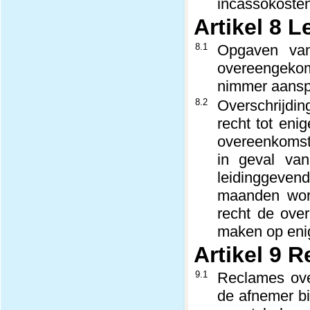
incassokosten
Artikel 8 
8.1
Opgaven van 
overeengekome
nimmer aanspr
8.2
Overschrijdin
recht tot eni
overeenkomst 
in geval va
leidinggevend
maanden word
recht de ove
maken op eni
Artikel 9 
9.1
Reclames over
de afnemer bi