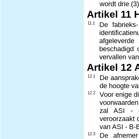
wordt drie (
Artikel 11
11.1
De fabrieks
identificat
afgeleverde
beschadigd o
vervallen van
Artikel 12
12.1
De aansprakel
de hoogte van
12.2
Voor enige di
voorwaarden d
zal ASI - B
veroorzaakt d
van ASI - B-B
12.3
De afnemer 