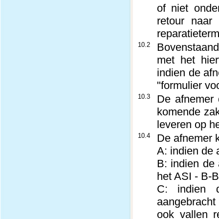
of niet onde
retour naar 
reparatieterm
10.2
Bovenstaande
met het hier
indien de af
"formulier vo
10.3
De afnemer d
komende zake
leveren op he
10.4
De afnemer k
A: indien de
B: indien de
het ASI - B-B
C: indien 
aangebracht 
ook vallen r