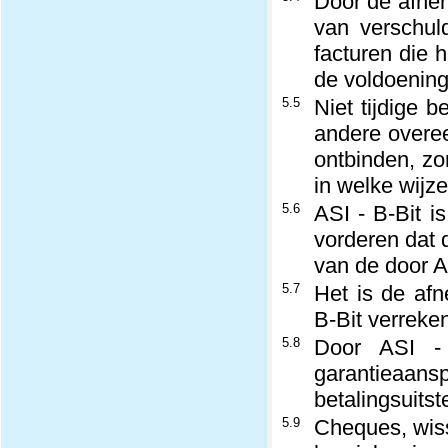
Door de afnem
van verschul
facturen die 
de voldoening 
5.5
Niet tijdige b
andere overee
ontbinden, zo
in welke wijz
5.6
ASI - B-Bit is
vorderen dat 
van de door AS
5.7
Het is de af
B-Bit verreke
5.8
Door ASI - 
garantieaan
betalingsuitste
5.9
Cheques, wiss