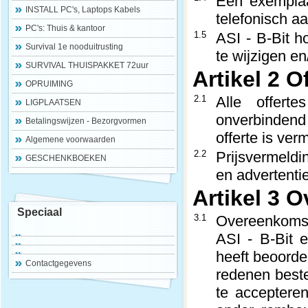
Een exemplaa
INSTALL PC's, Laptops Kabels
telefonisch aa
PC's: Thuis & kantoor
1.5
ASI - B-Bit h
Survival 1e nooduitrusting
te wijzigen en/
SURVIVAL THUISPAKKET 72uur
Artikel 2 O
OPRUIMING
2.1
Alle offerte
LIGPLAATSEN
onverbindend
Betalingswijzen - Bezorgvormen
offerte is ver
Algemene voorwaarden
2.2
Prijsvermeldi
GESCHENKBOEKEN
en advertentie
Artikel 3 
Speciaal
3.1
Overeenkomst
ASI - B-Bit e
heeft beoorde
Contactgegevens
redenen bestel
te acceptere