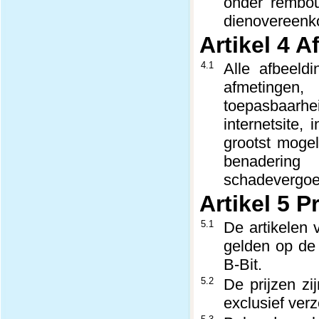
onder rembou
dienovereenko
Artikel 4 
4.1
Alle afbeeld
afmetingen
toepasbaarheid
internetsite,
grootst mogel
benaderin
schadevergoed
Artikel 5 P
5.1
De artikelen 
gelden op de
B-Bit.
5.2
De prijzen zi
exclusief ver