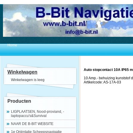
Home
Auto stopcontact 10A IP65 
Winkelwagen
10 Amp.- behuizing kunststof 
Winkelwagen is leeg
Artikelcode: AS-17A-03
Producten
LIGPLAATSEN, Nood-proviand, -
laptopaccu's&Survival
NAAR DE B-BIT WEBSITE
1e Oriëntatie Scheepsnavigatie