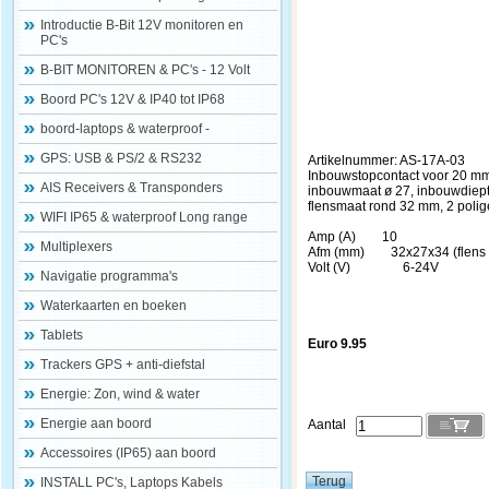
Introductie B-Bit 12V monitoren en
PC's
B-BIT MONITOREN & PC's - 12 Volt
Boord PC's 12V & IP40 tot IP68
boord-laptops & waterproof -
GPS: USB & PS/2 & RS232
Artikelnummer: AS-17A-03
Inbouwstopcontact voor 20 mm
AIS Receivers & Transponders
inbouwmaat ø 27, inbouwdiep
flensmaat rond 32 mm, 2 polig
WIFI IP65 & waterproof Long range
Amp (A) 10
Multiplexers
Afm (mm) 32x27x34 (flens x 
Volt (V) 6-24V
Navigatie programma's
Waterkaarten en boeken
Tablets
Euro 9.95
Trackers GPS + anti-diefstal
Energie: Zon, wind & water
Energie aan boord
Aantal
Accessoires (IP65) aan boord
INSTALL PC's, Laptops Kabels