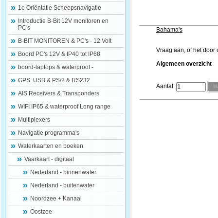
1e Oriëntatie Scheepsnavigatie
Introductie B-Bit 12V monitoren en
PC's
Bahama's
B-BIT MONITOREN & PC's - 12 Volt
Vraag aan, of het door 
Boord PC's 12V & IP40 tot IP68
Algemeen overzicht
boord-laptops & waterproof -
GPS: USB & PS/2 & RS232
Aantal
AIS Receivers & Transponders
WIFI IP65 & waterproof Long range
Multiplexers
Navigatie programma's
Waterkaarten en boeken
Vaarkaart - digitaal
Nederland - binnenwater
Nederland - buitenwater
Noordzee + Kanaal
Oostzee