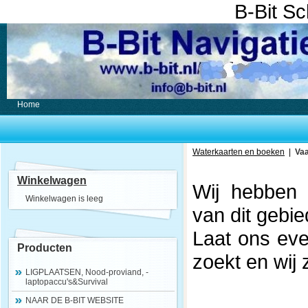
B-Bit S
Home
Waterkaarten en boeken
|
Vaa
Winkelwagen
Wij hebben d
Winkelwagen is leeg
van dit gebi
Laat ons eve
Producten
zoekt en wij
LIGPLAATSEN, Nood-proviand, -
laptopaccu's&Survival
NAAR DE B-BIT WEBSITE