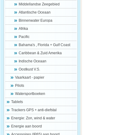
Middellandse Zeegebied
Atlantische Oceaan
Binnenwater Europa
Afrika
Pacific
Bahama's , Florida + Gulf Coast
Caribbean & Zuid Amerika
Indische Oceaan
Oostkust V.S.
Vaarkaart - papier
Pilots
Watersportboeken
Tablets
Trackers GPS + anti-diefstal
Energie: Zon, wind & water
Energie aan boord
Accessoires (IP65) aan boord