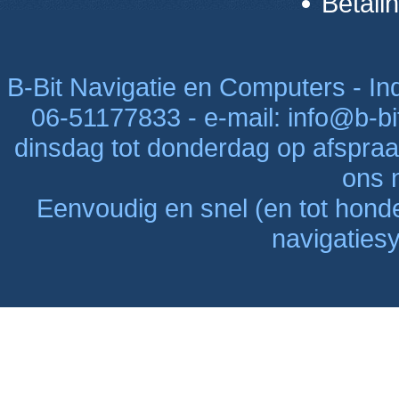
Betali
B-Bit Navigatie en Computers - Indu
06-51177833 - e-mail: info@b-bi
dinsdag tot donderdag op afspraak
ons n
Eenvoudig en snel (en tot hon
navigaties