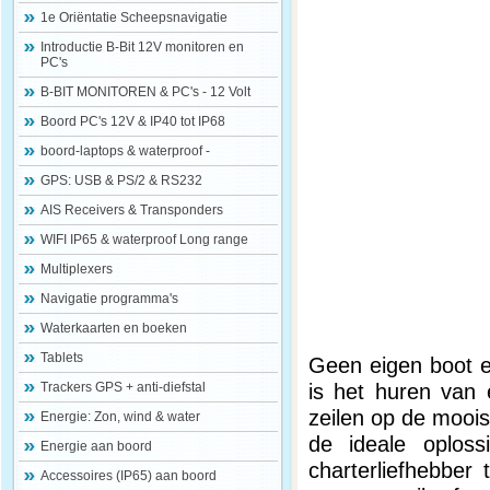
1e Oriëntatie Scheepsnavigatie
Introductie B-Bit 12V monitoren en
PC's
B-BIT MONITOREN & PC's - 12 Volt
Boord PC's 12V & IP40 tot IP68
boord-laptops & waterproof -
GPS: USB & PS/2 & RS232
AIS Receivers & Transponders
WIFI IP65 & waterproof Long range
Multiplexers
Navigatie programma's
Waterkaarten en boeken
Tablets
Geen eigen boot e
is het huren van 
Trackers GPS + anti-diefstal
zeilen op de moois
Energie: Zon, wind & water
de ideale oploss
Energie aan boord
charterliefhebber
Accessoires (IP65) aan boord