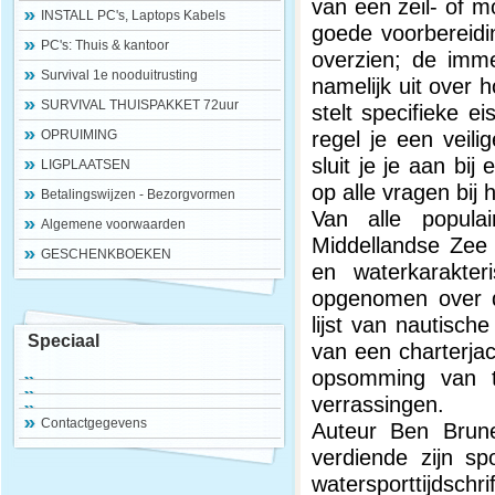
van een zeil- of m
INSTALL PC's, Laptops Kabels
goede voorbereidin
PC's: Thuis & kantoor
overzien; de imme
Survival 1e nooduitrusting
namelijk uit over 
SURVIVAL THUISPAKKET 72uur
stelt specifieke 
regel je een veil
OPRUIMING
sluit je je aan bi
LIGPLAATSEN
op alle vragen bij
Betalingswijzen - Bezorgvormen
Van alle popula
Algemene voorwaarden
Middellandse Zee
GESCHENKBOEKEN
en waterkarakter
opgenomen over d
lijst van nautisch
Speciaal
van een charterjac
opsomming van ti
verrassingen.
Contactgegevens
Auteur Ben Brun
verdiende zijn sp
watersporttijdsch