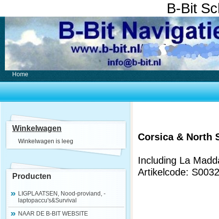
B-Bit S
Home
Winkelwagen
Corsica & North 
Winkelwagen is leeg
Including La Madda
Artikelcode: S003
Producten
LIGPLAATSEN, Nood-proviand, -
laptopaccu's&Survival
NAAR DE B-BIT WEBSITE