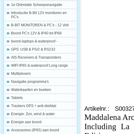
1e Oriëntatie Scheepsnavigatie
Introductie B-Bit 12V monitoren en
PC's
B-BIT MONITOREN & PC's - 12 Volt
Boord PC's 12V & IP40 tot IP68
boord-laptops & waterproof -
GPS: USB & PS/2 & RS232
AIS Receivers & Transponders
WIFI IP65 & waterproof Long range
Multiplexers
Navigatie programma's
Waterkaarten en boeken
Tablets
Trackers GPS + anti-diefstal
Artikelnr.: S0032
Energie: Zon, wind & water
Maddalena Arc
Energie aan boord
Including La
Accessoires (IP65) aan boord