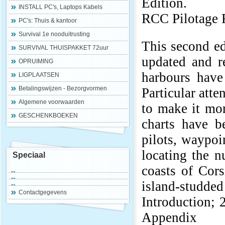
Edition.
INSTALL PC's, Laptops Kabels
RCC Pilotage
PC's: Thuis & kantoor
Survival 1e nooduitrusting
This second ed
SURVIVAL THUISPAKKET 72uur
updated and r
OPRUIMING
harbours hav
LIGPLAATSEN
Betalingswijzen - Bezorgvormen
Particular atte
Algemene voorwaarden
to make it mor
GESCHENKBOEKEN
charts have b
pilots, waypoi
locating the n
Speciaal
coasts of Cor
island-studded
Contactgegevens
Introduction; 2
Appendix