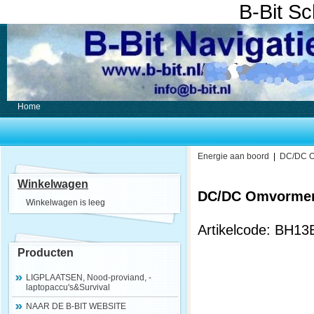
B-Bit S
Home
Energie aan boord
|
DC/DC O
Winkelwagen
DC/DC Omvormer 
Winkelwagen is leeg
Artikelcode: BH1
Producten
LIGPLAATSEN, Nood-proviand, -
laptopaccu's&Survival
NAAR DE B-BIT WEBSITE