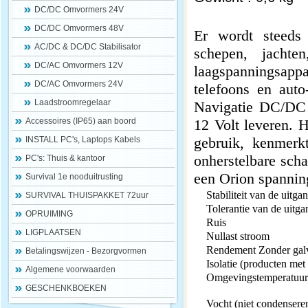
DC/DC Omvormers 24V
DC/DC Omvormers 48V
Er wordt steeds 
AC/DC & DC/DC Stabilisator
schepen, jacht
DC/AC Omvormers 12V
laagspanningsapp
DC/AC Omvormers 24V
telefoons en auto
Laadstroomregelaar
Navigatie DC/DC 
Accessoires (IP65) aan boord
12 Volt leveren. 
gebruik, kenmerk
INSTALL PC's, Laptops Kabels
onherstelbare sch
PC's: Thuis & kantoor
een Orion spannin
Survival 1e nooduitrusting
Stabiliteit van de uitg
SURVIVAL THUISPAKKET 72uur
Tolerantie van de uitg
OPRUIMING
Ruis
LIGPLAATSEN
Nullast stroom
Rendement Zonder galv
Betalingswijzen - Bezorgvormen
Isolatie (producten met 
Algemene voorwaarden
Omgevingstemperatuur
GESCHENKBOEKEN
Vocht (niet condensere