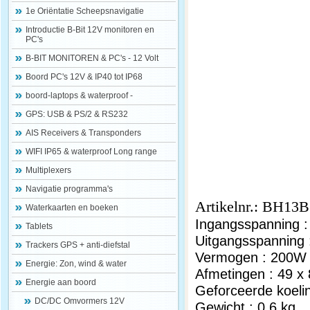
1e Oriëntatie Scheepsnavigatie
Introductie B-Bit 12V monitoren en
PC's
B-BIT MONITOREN & PC's - 12 Volt
Boord PC's 12V & IP40 tot IP68
boord-laptops & waterproof -
GPS: USB & PS/2 & RS232
AIS Receivers & Transponders
WIFI IP65 & waterproof Long range
Multiplexers
Navigatie programma's
Artikelnr.: BH13
Waterkaarten en boeken
Ingangsspanning 
Tablets
Uitgangsspanning 
Trackers GPS + anti-diefstal
Vermogen : 200W G
Energie: Zon, wind & water
Afmetingen : 49 x
Energie aan boord
Geforceerde koelin
DC/DC Omvormers 12V
Gewicht : 0,6 kg