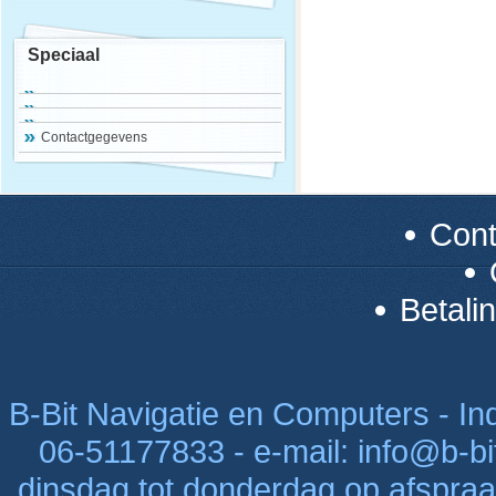
Speciaal
Contactgegevens
Con
Betali
B-Bit Navigatie en Computers - Indu
06-51177833 - e-mail: info@b-bi
dinsdag tot donderdag op afspraak