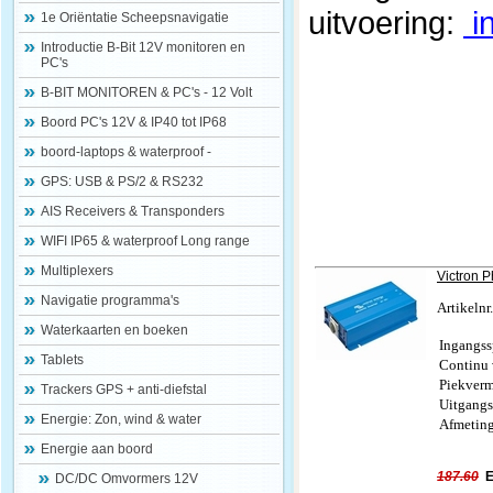
uitvoering:
in
1e Oriëntatie Scheepsnavigatie
Introductie B-Bit 12V monitoren en
PC's
B-BIT MONITOREN & PC's - 12 Volt
Boord PC's 12V & IP40 tot IP68
boord-laptops & waterproof -
GPS: USB & PS/2 & RS232
AIS Receivers & Transponders
WIFI IP65 & waterproof Long range
Multiplexers
Victron 
Navigatie programma's
Artikeln
Waterkaarten en boeken
Ingangss
Tablets
Continu
Piekver
Trackers GPS + anti-diefstal
Uitgang
Energie: Zon, wind & water
Afmetin
Energie aan boord
187.60
E
DC/DC Omvormers 12V