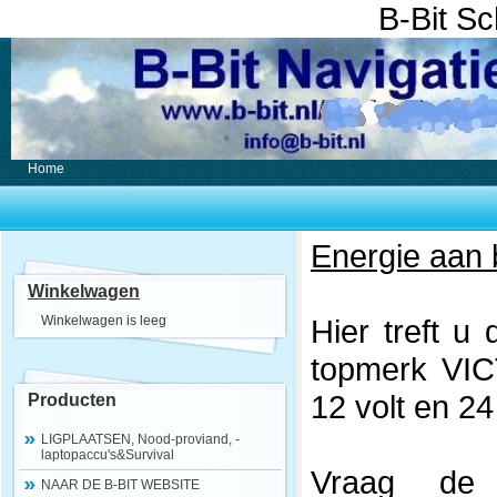
B-Bit S
Home
Energie aan 
Winkelwagen
Winkelwagen is leeg
Hier treft 
topmerk VIC
12 volt en 24
Producten
LIGPLAATSEN, Nood-proviand, -
laptopaccu's&Survival
Vraag de
NAAR DE B-BIT WEBSITE