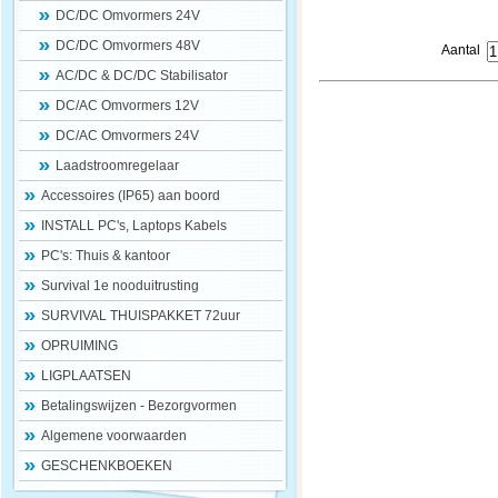
DC/DC Omvormers 24V
DC/DC Omvormers 48V
Aantal
AC/DC & DC/DC Stabilisator
DC/AC Omvormers 12V
DC/AC Omvormers 24V
Laadstroomregelaar
Accessoires (IP65) aan boord
INSTALL PC's, Laptops Kabels
PC's: Thuis & kantoor
Survival 1e nooduitrusting
SURVIVAL THUISPAKKET 72uur
OPRUIMING
LIGPLAATSEN
Betalingswijzen - Bezorgvormen
Algemene voorwaarden
GESCHENKBOEKEN