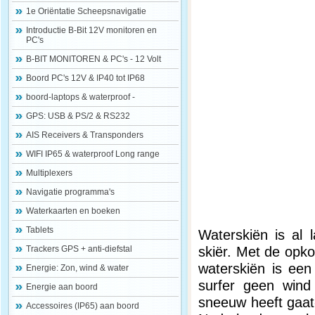
1e Oriëntatie Scheepsnavigatie
Introductie B-Bit 12V monitoren en
PC's
B-BIT MONITOREN & PC's - 12 Volt
Boord PC's 12V & IP40 tot IP68
boord-laptops & waterproof -
GPS: USB & PS/2 & RS232
AIS Receivers & Transponders
WIFI IP65 & waterproof Long range
Multiplexers
Navigatie programma's
Waterkaarten en boeken
Tablets
Waterskiën is al
skiër. Met de opko
Trackers GPS + anti-diefstal
waterskiën is een
Energie: Zon, wind & water
surfer geen wind
Energie aan boord
sneeuw heeft gaat
Accessoires (IP65) aan boord