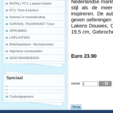
Nederlandse markt.
INSTALL PC's, Laptops Kabels
stijl als de mee
PC's: Thuis & kantoor
inspireren. De au
Survival 1e nooduitrusting
geven oefeningen d
SURVIVAL THUISPAKKET 72uur
Lakens Douwes, Co
19,5 cm, Gebroch
OPRUIMING
LIGPLAATSEN
Betalingswijzen - Bezorgvormen
Algemene voorwaarden
Euro 23.90
GESCHENKBOEKEN
Speciaal
Aantal
Contactgegevens