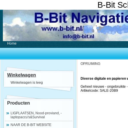
B-Bit S
Home
OPRUIMING
Winkelwagen
Diverse digitale en papiere
Winkelwagen is leeg
Geheel nieuwe - ongebruikte -
Artikelcode: SALE-20B9
Producten
LIGPLAATSEN, Nood-proviand, -
laptopaccu's&Survival
NAAR DE B-BIT WEBSITE