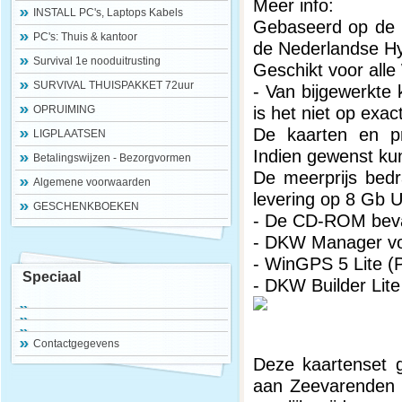
Meer info:
INSTALL PC's, Laptops Kabels
Gebaseerd op de H
PC's: Thuis & kantoor
de Nederlandse Hy
Survival 1e nooduitrusting
Geschikt voor all
SURVIVAL THUISPAKKET 72uur
- Van bijgewerkte 
is het niet op exac
OPRUIMING
De kaarten en p
LIGPLAATSEN
Indien gewenst ku
Betalingswijzen - Bezorgvormen
De meerprijs bed
Algemene voorwaarden
levering op 8 Gb 
GESCHENKBOEKEN
- De CD-ROM beva
- DKW Manager voo
- WinGPS 5 Lite 
Speciaal
- DKW Builder Lite
Contactgegevens
Deze kaartenset g
aan Zeevarenden (