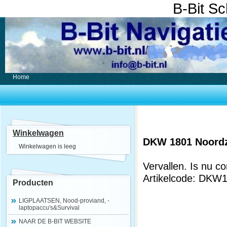
B-Bit S
Home
Winkelwagen
DKW 1801 Noordz
Winkelwagen is leeg
Vervallen. Is nu
Artikelcode: DKW
Producten
LIGPLAATSEN, Nood-proviand, -
laptopaccu's&Survival
NAAR DE B-BIT WEBSITE