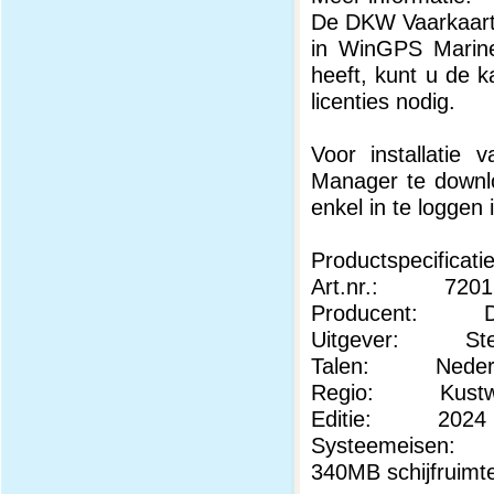
De DKW Vaarkaarte
in WinGPS Marine
heeft, kunt u de k
licenties nodig.
Voor installati
Manager te downloa
enkel in te loggen
Productspecificati
Art.nr.: 7201
Producent: Dien
Uitgever: Sten
Talen: Nederl
Regio: Kustwat
Editie: 2024
Systeemeisen: G
340MB schijfruimt