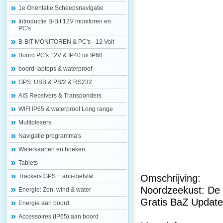
1e Oriëntatie Scheepsnavigatie
Introductie B-Bit 12V monitoren en
PC's
B-BIT MONITOREN & PC's - 12 Volt
Boord PC's 12V & IP40 tot IP68
boord-laptops & waterproof -
GPS: USB & PS/2 & RS232
AIS Receivers & Transponders
WIFI IP65 & waterproof Long range
Multiplexers
Navigatie programma's
Waterkaarten en boeken
Tablets
Omschrijving:
Trackers GPS + anti-diefstal
Noordzeekust: De 
Energie: Zon, wind & water
Gratis BaZ Update 
Energie aan boord
Accessoires (IP65) aan boord