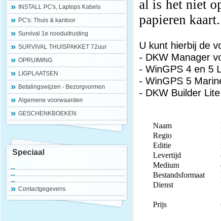
al is het niet 
INSTALL PC's, Laptops Kabels
papieren kaart.
PC's: Thuis & kantoor
Survival 1e nooduitrusting
U kunt hierbij de
SURVIVAL THUISPAKKET 72uur
- DKW Manager voo
OPRUIMING
- WinGPS 4 en 5 L
LIGPLAATSEN
- WinGPS 5 Marin
Betalingswijzen - Bezorgvormen
- DKW Builder Lit
Algemene voorwaarden
GESCHENKBOEKEN
Naam
Regio
Editie
Speciaal
Levertijd
Medium
Bestandsformaat
Dienst
Contactgegevens
Prijs