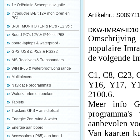
1e Oriëntatie Scheepsnavigatie
Introductie B-Bit 12V monitoren en
Artikelnr.: S00971
PC's
B-BIT MONITOREN & PC's - 12 Volt
DKW-IMRAY-ID10 
Boord PC's 12V & IP40 tot IP68
Omschrijving
boord-laptops & waterproof -
populaire Imra
GPS: USB & PS/2 & RS232
de volgende Im
AIS Receivers & Transponders
WIFI IP65 & waterproof Long range
C1, C8, C23, 
Multiplexers
Y16, Y17, Y18
Navigatie programma's
2100.6.
Waterkaarten en boeken
Meer info G
Tablets
Trackers GPS + anti-diefstal
programma'
Energie: Zon, wind & water
aanbevolen voo
Energie aan boord
Van kaarten ku
Accessoires (IP65) aan boord