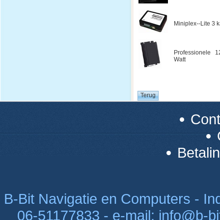
Miniplex--Lite 3
Professionele 1
Watt
Con
Betali
B-Bit Navigatie en Computers - Indu
06-51177833 - e-mail: info@b-bi