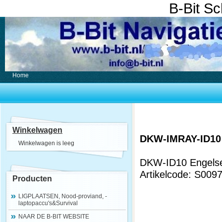
B-Bit S
Home
Winkelwagen
DKW-IMRAY-ID1
Winkelwagen is leeg
DKW-ID10 Engelse
Artikelcode: S009
Producten
LIGPLAATSEN, Nood-proviand, -
laptopaccu's&Survival
NAAR DE B-BIT WEBSITE