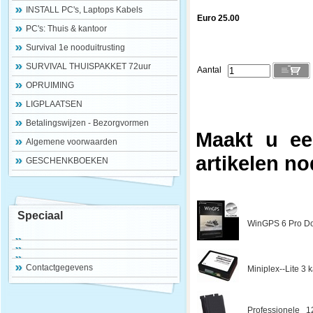
INSTALL PC's, Laptops Kabels
Euro 25.00
PC's: Thuis & kantoor
Survival 1e nooduitrusting
SURVIVAL THUISPAKKET 72uur
Aantal
OPRUIMING
LIGPLAATSEN
Betalingswijzen - Bezorgvormen
Maakt u ee
Algemene voorwaarden
artikelen no
GESCHENKBOEKEN
Speciaal
WinGPS 6 Pro Do
Contactgegevens
Miniplex--Lite 3
Professionele 1