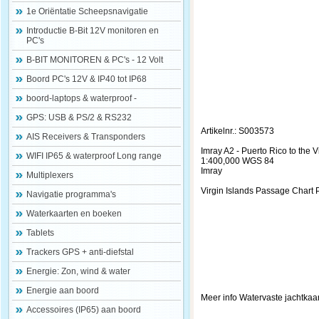
1e Oriëntatie Scheepsnavigatie
Introductie B-Bit 12V monitoren en
PC's
B-BIT MONITOREN & PC's - 12 Volt
Boord PC's 12V & IP40 tot IP68
boord-laptops & waterproof -
GPS: USB & PS/2 & RS232
Artikelnr.: S003573
AIS Receivers & Transponders
Imray A2 - Puerto Rico to the 
WIFI IP65 & waterproof Long range
1:400,000 WGS 84
Imray
Multiplexers
Virgin Islands Passage Chart 
Navigatie programma's
Waterkaarten en boeken
Tablets
Trackers GPS + anti-diefstal
Energie: Zon, wind & water
Energie aan boord
Meer info Watervaste jachtkaart
Accessoires (IP65) aan boord