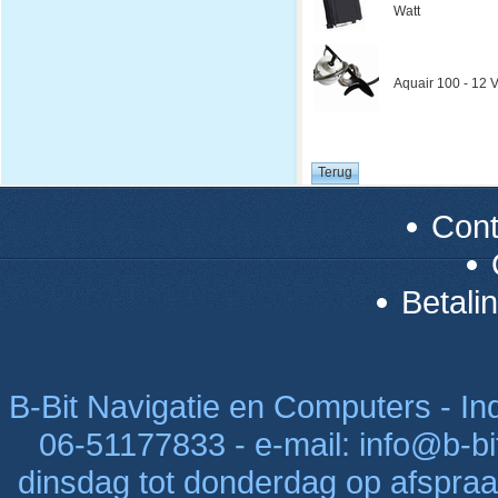
Watt
Aquair 100 - 12 V
Con
Betali
B-Bit Navigatie en Computers - Indu
06-51177833 - e-mail: info@b-bi
dinsdag tot donderdag op afspraak