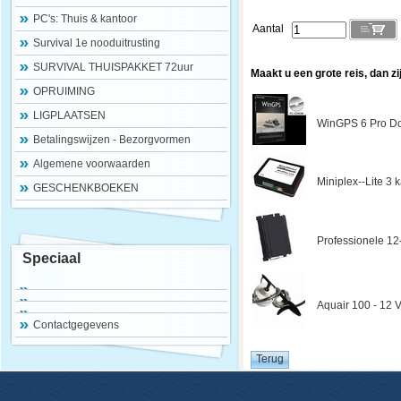
PC's: Thuis & kantoor
Aantal
Survival 1e nooduitrusting
SURVIVAL THUISPAKKET 72uur
Maakt u een grote reis, dan zi
OPRUIMING
LIGPLAATSEN
WinGPS 6 Pro Do
Betalingswijzen - Bezorgvormen
Algemene voorwaarden
Miniplex--Lite 3
GESCHENKBOEKEN
Professionele 12
Speciaal
Aquair 100 - 12 V
Contactgegevens