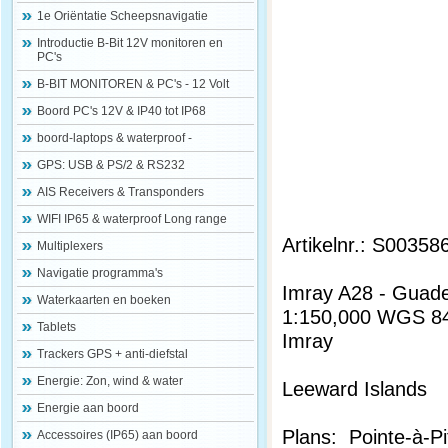
1e Oriëntatie Scheepsnavigatie
Introductie B-Bit 12V monitoren en
PC's
B-BIT MONITOREN & PC's - 12 Volt
Boord PC's 12V & IP40 tot IP68
boord-laptops & waterproof -
GPS: USB & PS/2 & RS232
AIS Receivers & Transponders
WIFI IP65 & waterproof Long range
Artikelnr.: S00358
Multiplexers
Navigatie programma's
Imray A28 - Guad
Waterkaarten en boeken
1:150,000 WGS 8
Tablets
Imray
Trackers GPS + anti-diefstal
Energie: Zon, wind & water
Leeward Islands
Energie aan boord
Plans: Pointe-à-P
Accessoires (IP65) aan boord