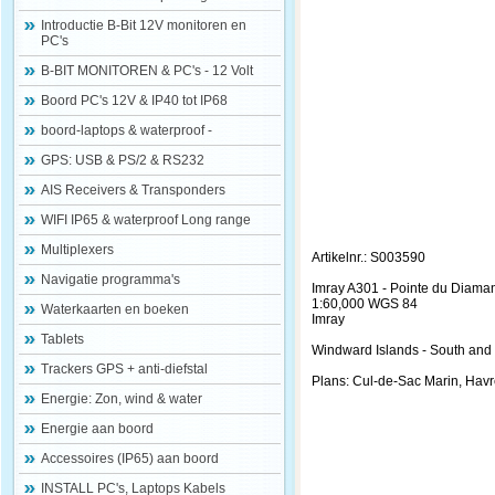
Introductie B-Bit 12V monitoren en
PC's
B-BIT MONITOREN & PC's - 12 Volt
Boord PC's 12V & IP40 tot IP68
boord-laptops & waterproof -
GPS: USB & PS/2 & RS232
AIS Receivers & Transponders
WIFI IP65 & waterproof Long range
Multiplexers
Artikelnr.: S003590
Navigatie programma's
Imray A301 - Pointe du Diamant
1:60,000 WGS 84
Waterkaarten en boeken
Imray
Tablets
Windward Islands - South and 
Trackers GPS + anti-diefstal
Plans: Cul-de-Sac Marin, Havre
Energie: Zon, wind & water
Energie aan boord
Accessoires (IP65) aan boord
INSTALL PC's, Laptops Kabels