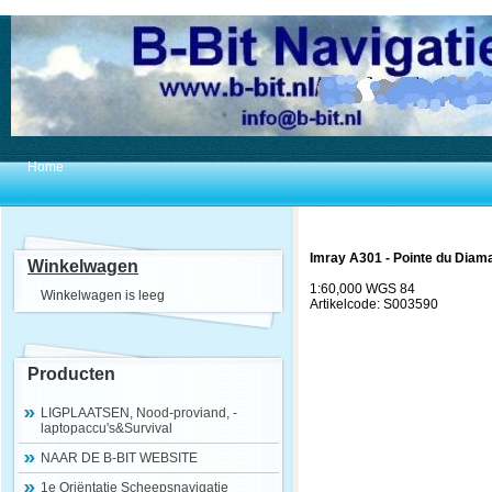
Home
Imray A301 - Pointe du Diaman
Winkelwagen
1:60,000 WGS 84
Winkelwagen is leeg
Artikelcode: S003590
Producten
LIGPLAATSEN, Nood-proviand, -
laptopaccu's&Survival
NAAR DE B-BIT WEBSITE
1e Oriëntatie Scheepsnavigatie