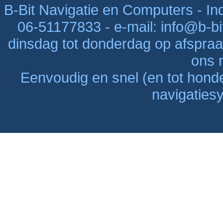
B-Bit Navigatie en Computers - Indu
06-51177833 - e-mail: info@b-bi
dinsdag tot donderdag op afspraak
ons n
Eenvoudig en snel (en tot hon
navigaties