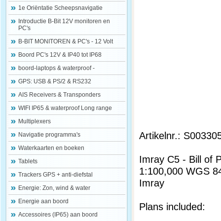
1e Oriëntatie Scheepsnavigatie
Introductie B-Bit 12V monitoren en
PC's
B-BIT MONITOREN & PC's - 12 Volt
Boord PC's 12V & IP40 tot IP68
boord-laptops & waterproof -
GPS: USB & PS/2 & RS232
AIS Receivers & Transponders
WIFI IP65 & waterproof Long range
Multiplexers
Artikelnr.: S00330
Navigatie programma's
Waterkaarten en boeken
Imray C5 - Bill of
Tablets
1:100,000 WGS 8
Trackers GPS + anti-diefstal
Imray
Energie: Zon, wind & water
Energie aan boord
Plans included:
Accessoires (IP65) aan boord