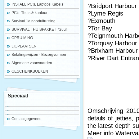
INSTALL PC's, Laptops Kabels
?Bridport Harbour
?Lyme Regis
PC's: Thuis & kantoor
?Exmouth
Survival 1e nooduitrusting
?Tor Bay
SURVIVAL THUISPAKKET 72uur
?Teignmouth Harb
OPRUIMING
?Torquay Harbour
LIGPLAATSEN
?Brixham Harbour
Betalingswijzen - Bezorgvormen
?River Dart Entra
Algemene voorwaarden
GESCHENKBOEKEN
Speciaal
Omschrijving 2010
details of jetties
Contactgegevens
the latest depth s
Meer info Watervas