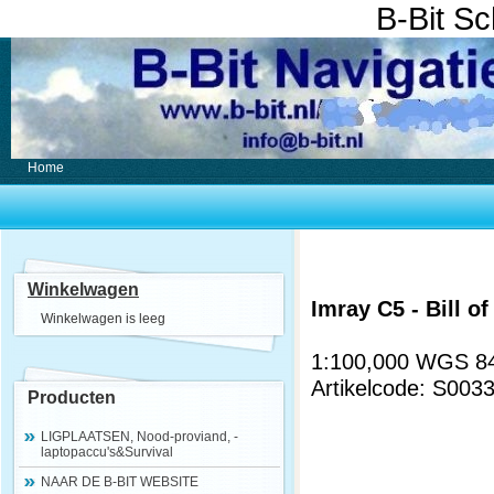
B-Bit S
Home
Winkelwagen
Imray C5 - Bill o
Winkelwagen is leeg
1:100,000 WGS 84.
Artikelcode: S003
Producten
LIGPLAATSEN, Nood-proviand, -
laptopaccu's&Survival
NAAR DE B-BIT WEBSITE