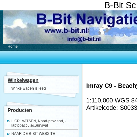
B-Bit S
Home
Winkelwagen
Imray C9 - Beachy
Winkelwagen is leeg
1:110,000 WGS 84.
Artikelcode: S003
Producten
LIGPLAATSEN, Nood-proviand, -
laptopaccu's&Survival
NAAR DE B-BIT WEBSITE