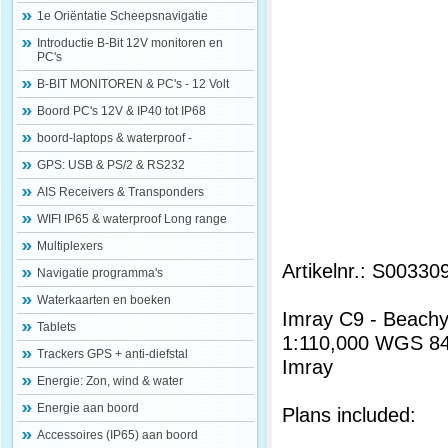
1e Oriëntatie Scheepsnavigatie
Introductie B-Bit 12V monitoren en
PC's
B-BIT MONITOREN & PC's - 12 Volt
Boord PC's 12V & IP40 tot IP68
boord-laptops & waterproof -
GPS: USB & PS/2 & RS232
AIS Receivers & Transponders
WIFI IP65 & waterproof Long range
Multiplexers
Artikelnr.: S00330
Navigatie programma's
Waterkaarten en boeken
Imray C9 - Beachy
Tablets
1:110,000 WGS 8
Trackers GPS + anti-diefstal
Imray
Energie: Zon, wind & water
Energie aan boord
Plans included:
Accessoires (IP65) aan boord