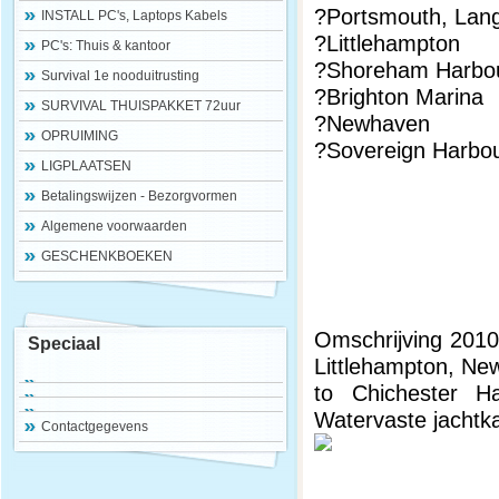
?Portsmouth, Lang
INSTALL PC's, Laptops Kabels
?Littlehampton
PC's: Thuis & kantoor
?Shoreham Harbo
Survival 1e nooduitrusting
?Brighton Marina
SURVIVAL THUISPAKKET 72uur
?Newhaven
OPRUIMING
?Sovereign Harbo
LIGPLAATSEN
Betalingswijzen - Bezorgvormen
Algemene voorwaarden
GESCHENKBOEKEN
Omschrijving 2010
Speciaal
Littlehampton, Ne
to Chichester H
Watervaste jachtka
Contactgegevens