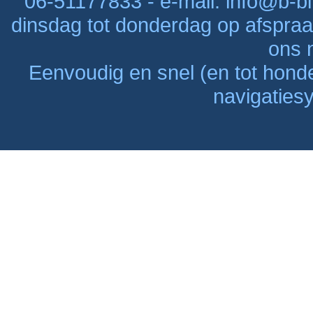
06-51177833 - e-mail: info@b-bi
dinsdag tot donderdag op afspraak
ons n
Eenvoudig en snel (en tot hon
navigaties