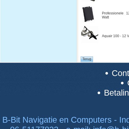
Professionele 1
Watt
Aquair 100 - 12 V
Con
Betali
B-Bit Navigatie en Computers - Indu