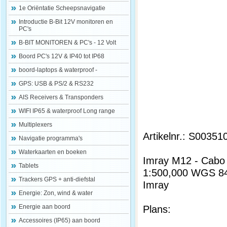
1e Oriëntatie Scheepsnavigatie
Introductie B-Bit 12V monitoren en
PC's
B-BIT MONITOREN & PC's - 12 Volt
Boord PC's 12V & IP40 tot IP68
boord-laptops & waterproof -
GPS: USB & PS/2 & RS232
AIS Receivers & Transponders
WIFI IP65 & waterproof Long range
Multiplexers
Artikelnr.: S00351
Navigatie programma's
Waterkaarten en boeken
Imray M12 - Cabo 
Tablets
1:500,000 WGS 8
Trackers GPS + anti-diefstal
Imray
Energie: Zon, wind & water
Energie aan boord
Plans:
Accessoires (IP65) aan boord