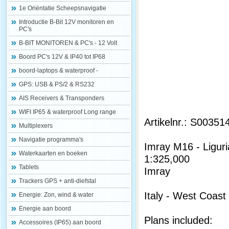
1e Oriëntatie Scheepsnavigatie
Introductie B-Bit 12V monitoren en
PC's
B-BIT MONITOREN & PC's - 12 Volt
Boord PC's 12V & IP40 tot IP68
boord-laptops & waterproof -
GPS: USB & PS/2 & RS232
AIS Receivers & Transponders
WIFI IP65 & waterproof Long range
Artikelnr.: S00351
Multiplexers
Navigatie programma's
Imray M16 - Ligur
Waterkaarten en boeken
1:325,000
Tablets
Imray
Trackers GPS + anti-diefstal
Italy - West Coast
Energie: Zon, wind & water
Energie aan boord
Plans included:
Accessoires (IP65) aan boord