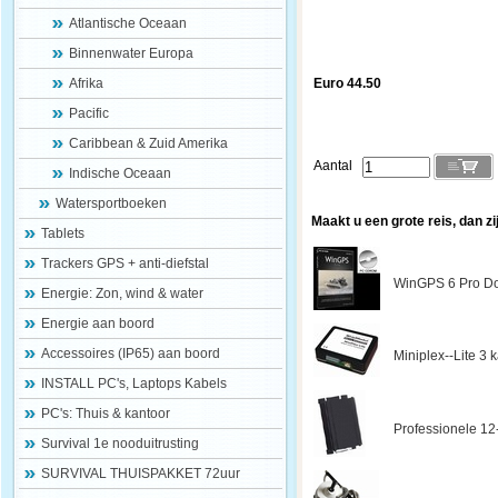
Atlantische Oceaan
Binnenwater Europa
Afrika
Euro 44.50
Pacific
Caribbean & Zuid Amerika
Aantal
Indische Oceaan
Watersportboeken
Maakt u een grote reis, dan zi
Tablets
Trackers GPS + anti-diefstal
WinGPS 6 Pro Do
Energie: Zon, wind & water
Energie aan boord
Accessoires (IP65) aan boord
Miniplex--Lite 3
INSTALL PC's, Laptops Kabels
PC's: Thuis & kantoor
Professionele 12
Survival 1e nooduitrusting
SURVIVAL THUISPAKKET 72uur