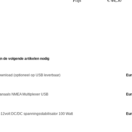
Prijs
€ 44,50
jn de volgende artikelen nodig
wnload (optioneel op USB leverbaar)
Eur
 kanaals NMEA Multiplexer USB
Eur
-12volt DC/DC spanningsstabilisator 100 Watt
Eur