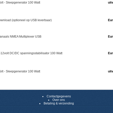
olt - Sleepgenerator 100 Watt
uit
wnload (optioneel op USB leverbaar)
Eur
 kanaals NMEA Multiplexer USB
Eur
-12volt DC/DC spanningsstabilisator 100 Watt
Eur
olt - Sleepgenerator 100 Watt
uit
Contactgegevens
Over ons
Betaling & verzending