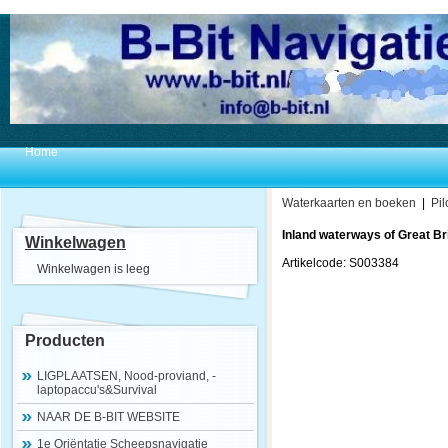
Home
Waterkaarten en boeken
|
Pil
Inland waterways of Great Br
Winkelwagen
Artikelcode: S003384
Winkelwagen is leeg
Producten
LIGPLAATSEN, Nood-proviand, -
laptopaccu's&Survival
NAAR DE B-BIT WEBSITE
1e Oriëntatie Scheepsnavigatie