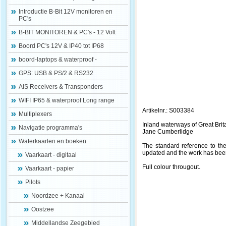
Introductie B-Bit 12V monitoren en
PC's
B-BIT MONITOREN & PC's - 12 Volt
Boord PC's 12V & IP40 tot IP68
boord-laptops & waterproof -
GPS: USB & PS/2 & RS232
AIS Receivers & Transponders
WIFI IP65 & waterproof Long range
Artikelnr.: S003384
Multiplexers
Inland waterways of Great Brit
Navigatie programma's
Jane Cumberlidge
Waterkaarten en boeken
The standard reference to the
updated and the work has been 
Vaarkaart - digitaal
Full colour througout.
Vaarkaart - papier
Pilots
Noordzee + Kanaal
Oostzee
Middellandse Zeegebied