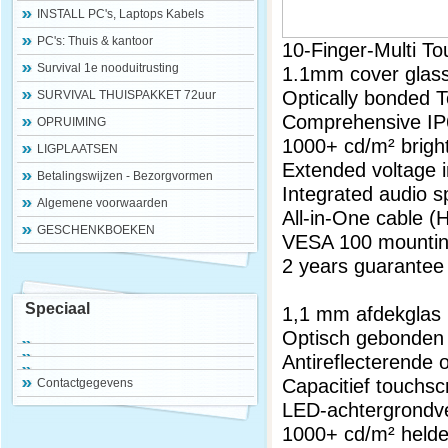
INSTALL PC's, Laptops Kabels
PC's: Thuis & kantoor
10-Finger-Multi T
Survival 1e nooduitrusting
1.1mm cover glass
Optically bonded 
SURVIVAL THUISPAKKET 72uur
Comprehensive IP
OPRUIMING
1000+ cd/m² brightn
LIGPLAATSEN
Extended voltage 
Betalingswijzen - Bezorgvormen
Integrated audio 
Algemene voorwaarden
All-in-One cable (
GESCHENKBOEKEN
VESA 100 mounti
2 years guarantee
Speciaal
1,1 mm afdekglas 
Optisch gebonden
Antireflecterende
Capacitief touchs
Contactgegevens
LED-achtergrondve
1000+ cd/m² helde