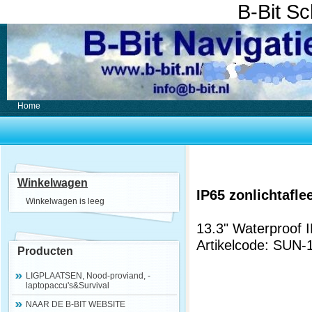
B-Bit S
Home
Winkelwagen
IP65 zonlichtafl
Winkelwagen is leeg
13.3" Waterproof I
Artikelcode: SUN
Producten
LIGPLAATSEN, Nood-proviand, -
laptopaccu's&Survival
NAAR DE B-BIT WEBSITE