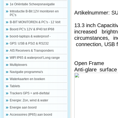
1e Oriëntatie Scheepsnavigatie
Introductie B-Bit 12V monitoren en
Artikelnummer: S
PC's
B-BIT MONITOREN & PC's - 12 Volt
13.3 inch Capacitiv
Boord PC's 12V & IP40 tot IP68
increased bright
boord-laptops & waterproof -
circumstances, i
connection, USB f
GPS: USB & PS/2 & RS232
AIS Receivers & Transponders
WIFI IP65 & waterproof Long range
Open Frame
Multiplexers
Anti-gl
Navigatie programma's
Waterkaarten en boeken
Tablets
Trackers GPS + anti-diefstal
Energie: Zon, wind & water
Energie aan boord
Accessoires (IP65) aan boord